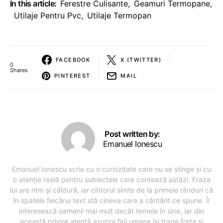
In this article:
Ferestre Culisante
,
Geamuri Termopane
,
Utilaje Pentru Pvc
,
Utilaje Termopan
FACEBOOK
X (TWITTER)
0
Shares
PINTEREST
MAIL
Post written by:
Emanuel Ionescu
Emanuel Ionescu scrie cu o curiozitate care nu se stinge și cu
o atenție reală pentru subiectele care contează astăzi. Fraza
lui are ritm și căldură, iar cititorul simte de la primele rânduri că
în spatele fiecărui text stă cineva care a cântărit ce spune. Îl
interesează oamenii mai mult decât temele în sine, iar din
această privire atentă asupra firii umane își trage forța și