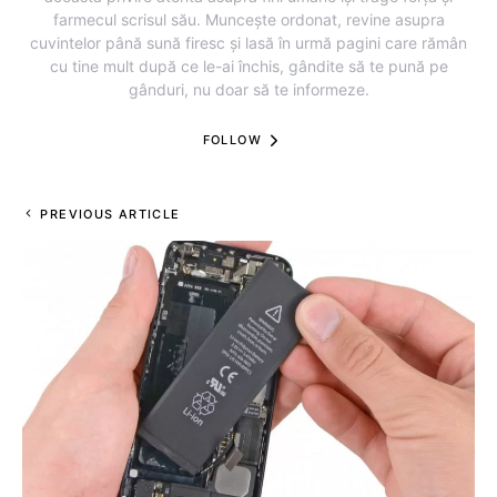
farmecul scrisul său. Muncește ordonat, revine asupra
cuvintelor până sună firesc și lasă în urmă pagini care rămân
cu tine mult după ce le-ai închis, gândite să te pună pe
gânduri, nu doar să te informeze.
FOLLOW
PREVIOUS ARTICLE