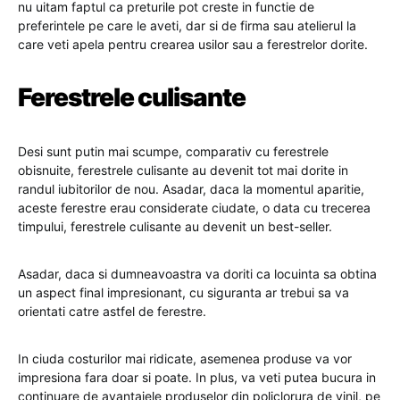
nu uitam faptul ca preturile pot creste in functie de
preferintele pe care le aveti, dar si de firma sau atelierul la
care veti apela pentru crearea usilor sau a ferestrelor dorite.
Ferestrele culisante
Desi sunt putin mai scumpe, comparativ cu ferestrele
obisnuite, ferestrele culisante au devenit tot mai dorite in
randul iubitorilor de nou. Asadar, daca la momentul aparitie,
aceste ferestre erau considerate ciudate, o data cu trecerea
timpului, ferestrele culisante au devenit un best-seller.
Asadar, daca si dumneavoastra va doriti ca locuinta sa obtina
un aspect final impresionant, cu siguranta ar trebui sa va
orientati catre astfel de ferestre.
In ciuda costurilor mai ridicate, asemenea produse va vor
impresiona fara doar si poate. In plus, va veti putea bucura in
continuare de avantajele produselor din policlorura de vinil, pe