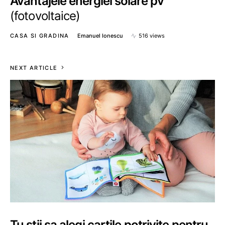
Avantajele energiei solare pv
(fotovoltaice)
CASA SI GRADINA
Emanuel Ionescu
516 views
NEXT ARTICLE
Tu stii sa alegi cartile potrivite pentru