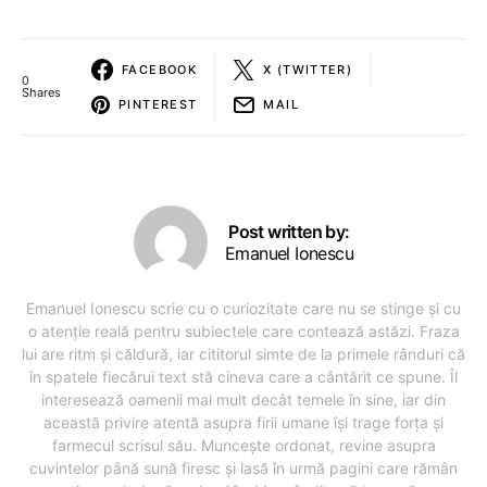
FACEBOOK
X (TWITTER)
0
Shares
PINTEREST
MAIL
Post written by:
Emanuel Ionescu
Emanuel Ionescu scrie cu o curiozitate care nu se stinge și cu
o atenție reală pentru subiectele care contează astăzi. Fraza
lui are ritm și căldură, iar cititorul simte de la primele rânduri că
în spatele fiecărui text stă cineva care a cântărit ce spune. Îl
interesează oamenii mai mult decât temele în sine, iar din
această privire atentă asupra firii umane își trage forța și
farmecul scrisul său. Muncește ordonat, revine asupra
cuvintelor până sună firesc și lasă în urmă pagini care rămân