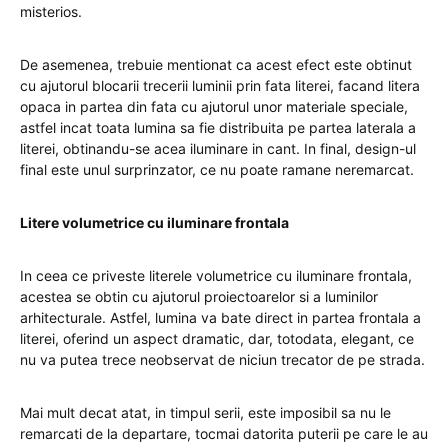
misterios.
De asemenea, trebuie mentionat ca acest efect este obtinut
cu ajutorul blocarii trecerii luminii prin fata literei, facand litera
opaca in partea din fata cu ajutorul unor materiale speciale,
astfel incat toata lumina sa fie distribuita pe partea laterala a
literei, obtinandu-se acea iluminare in cant. In final, design-ul
final este unul surprinzator, ce nu poate ramane neremarcat.
Litere volumetrice cu iluminare frontala
In ceea ce priveste literele volumetrice cu iluminare frontala,
acestea se obtin cu ajutorul proiectoarelor si a luminilor
arhitecturale. Astfel, lumina va bate direct in partea frontala a
literei, oferind un aspect dramatic, dar, totodata, elegant, ce
nu va putea trece neobservat de niciun trecator de pe strada.
Mai mult decat atat, in timpul serii, este imposibil sa nu le
remarcati de la departare, tocmai datorita puterii pe care le au