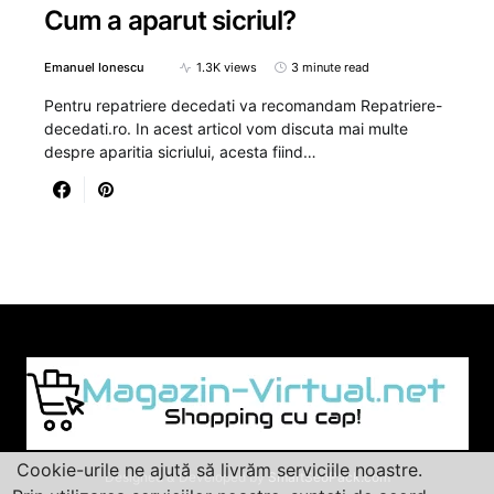
Cum a aparut sicriul?
Emanuel Ionescu
1.3K views
3 minute read
Pentru repatriere decedati va recomandam Repatriere-
decedati.ro. In acest articol vom discuta mai multe
despre aparitia sicriului, acesta fiind…
Cookie-urile ne ajută să livrăm serviciile noastre.
Designed & Developed by
SmartSeoPack.com