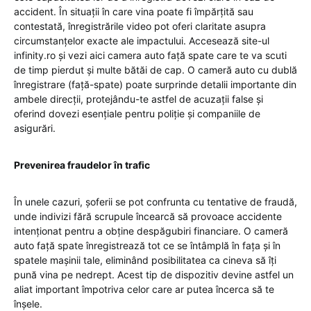
accident. În situații în care vina poate fi împărțită sau
contestată, înregistrările video pot oferi claritate asupra
circumstanțelor exacte ale impactului. Accesează site-ul
infinity.ro și
vezi aici camera auto față spate
care te va scuti
de timp pierdut și multe bătăi de cap. O cameră auto cu dublă
înregistrare (față-spate) poate surprinde detalii importante din
ambele direcții, protejându-te astfel de acuzații false și
oferind dovezi esențiale pentru poliție și companiile de
asigurări.
Prevenirea fraudelor în trafic
În unele cazuri, șoferii se pot confrunta cu tentative de fraudă,
unde indivizi fără scrupule încearcă să provoace accidente
intenționat pentru a obține despăgubiri financiare. O cameră
auto față spate înregistrează tot ce se întâmplă în fața și în
spatele mașinii tale, eliminând posibilitatea ca cineva să îți
pună vina pe nedrept. Acest tip de dispozitiv devine astfel un
aliat important împotriva celor care ar putea încerca să te
înșele.