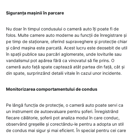
Siguranța mașinii în parcare
Nu doar în timpul condusului o cameră auto îți poate fi de
folos. Multe camere auto moderne au funcții de înregistrare și
pe timp de staționare, oferind supraveghere și protecție chiar
și când mașina este parcată. Acest lucru este deosebit de util
în spații publice sau parcări aglomerate, unde loviturile sau
vandalismul pot apărea fără ca vinovatul să fie prins. O
cameră auto față spate captează atât partea din față, cât și
din spate, surprinzând detalii vitale în cazul unor incidente.
Monitorizarea comportamentului de condus
Pe lângă funcția de protecție, o cameră auto poate servi ca
un instrument de autoevaluare pentru șoferi. Înregistrând
fiecare călătorie, șoferii pot analiza modul în care conduc,
observând greșelile și corectându-le pentru a adopta un stil
de condus mai sigur și mai eficient. În special pentru cei care