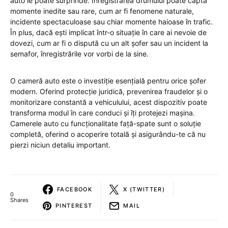
auto le poate surprinde. Înregistrarea drumului poate capta
momente inedite sau rare, cum ar fi fenomene naturale,
incidente spectaculoase sau chiar momente haioase în trafic.
În plus, dacă ești implicat într-o situație în care ai nevoie de
dovezi, cum ar fi o dispută cu un alt șofer sau un incident la
semafor, înregistrările vor vorbi de la sine.
O cameră auto este o investiție esențială pentru orice șofer
modern. Oferind protecție juridică, prevenirea fraudelor și o
monitorizare constantă a vehiculului, acest dispozitiv poate
transforma modul în care conduci și îți protejezi mașina.
Camerele auto cu funcționalitate față-spate sunt o soluție
completă, oferind o acoperire totală și asigurându-te că nu
pierzi niciun detaliu important.
FACEBOOK
X (TWITTER)
0
Shares
PINTEREST
MAIL