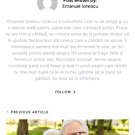
Post written by:
Emanuel Ionescu
Emanuel Ionescu scrie cu o curiozitate care nu se stinge și cu
o atenție reală pentru subiectele care contează astăzi. Fraza
lui are ritm și căldură, iar cititorul simte de la primele rânduri că
în spatele fiecărui text stă cineva care a cântărit ce spune. Îl
interesează oamenii mai mult decât temele în sine, iar din
această privire atentă asupra firii umane își trage forța și
farmecul scrisul său. Muncește ordonat, revine asupra
cuvintelor până sună firesc și lasă în urmă pagini care rămân
cu tine mult după ce le-ai închis, gândite să te pună pe
gânduri, nu doar să te informeze.
FOLLOW
PREVIOUS ARTICLE