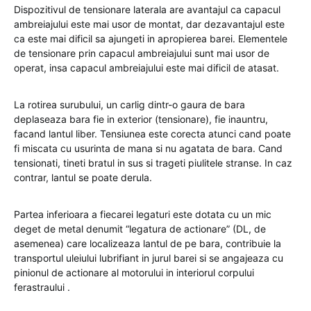
Dispozitivul de tensionare laterala are avantajul ca capacul
ambreiajului este mai usor de montat, dar dezavantajul este
ca este mai dificil sa ajungeti in apropierea barei. Elementele
de tensionare prin capacul ambreiajului sunt mai usor de
operat, insa capacul ambreiajului este mai dificil de atasat.
La rotirea surubului, un carlig dintr-o gaura de bara
deplaseaza bara fie in exterior (tensionare), fie inauntru,
facand lantul liber. Tensiunea este corecta atunci cand poate
fi miscata cu usurinta de mana si nu agatata de bara. Cand
tensionati, tineti bratul in sus si trageti piulitele stranse. In caz
contrar, lantul se poate derula.
Partea inferioara a fiecarei legaturi este dotata cu un mic
deget de metal denumit “legatura de actionare” (DL, de
asemenea) care localizeaza lantul de pe bara, contribuie la
transportul uleiului lubrifiant in jurul barei si se angajeaza cu
pinionul de actionare al motorului in interiorul corpului
ferastraului .