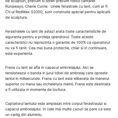
de sculpturi, precum si soferi precum fostul cantaret
Runaways, Cherie Currie. Unele ferastraie cu lant, cum ar fi
CV-ul RedMax G3200, sunt construite special pentru aplicatii
de sculptura.
Ferastraiele cu lant de astazi arata toate caracteristicile de
siguranta pentru a proteja operatorul. Toate aceste
caracteristici nu reprezinta o garantie de 100% ca operatorul
nu va fi ranit. Cea mai buna protectie, chiar si in continuare,
este experienta.
Frana cu lant se afla in capacul ambreiajului. Aici se
tensioneaza o banda in jurul tobei de ambreiaj care opreste
lantul in milisecunde. Frana cu lant este eliberata de manerul
superior cu mana sau incheietura mainii. Frana este destinata
a fi utilizata in momente de lovitura.
Captatorul lantului este amplasat intre corpul ferastraului si
capacul ambreiajului. In cele mai multe cazuri se pare ca este
un carlig din aluminiu.