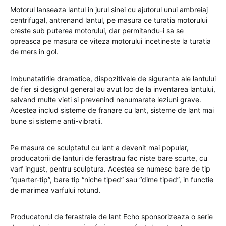
Motorul lanseaza lantul in jurul sinei cu ajutorul unui ambreiaj
centrifugal, antrenand lantul, pe masura ce turatia motorului
creste sub puterea motorului, dar permitandu-i sa se
opreasca pe masura ce viteza motorului incetineste la turatia
de mers in gol.
Imbunatatirile dramatice, dispozitivele de siguranta ale lantului
de fier si designul general au avut loc de la inventarea lantului,
salvand multe vieti si prevenind nenumarate leziuni grave.
Acestea includ sisteme de franare cu lant, sisteme de lant mai
bune si sisteme anti-vibratii.
Pe masura ce sculptatul cu lant a devenit mai popular,
producatorii de lanturi de ferastrau fac niste bare scurte, cu
varf ingust, pentru sculptura. Acestea se numesc bare de tip
“quarter-tip”, bare tip “niche tiped” sau “dime tiped”, in functie
de marimea varfului rotund.
Producatorul de ferastraie de lant Echo sponsorizeaza o serie