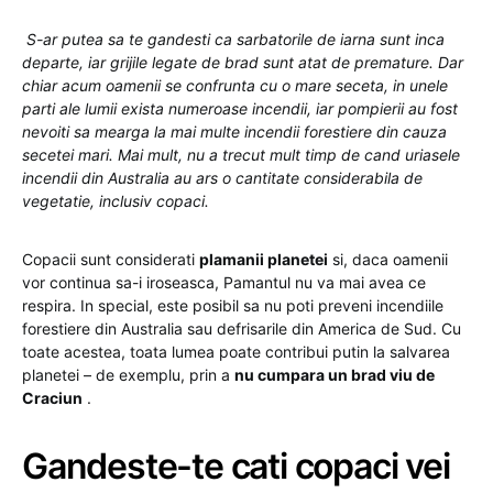
S-ar putea sa te gandesti ca sarbatorile de iarna sunt inca
departe, iar grijile legate de brad sunt atat de premature. Dar
chiar acum oamenii se confrunta cu o mare seceta, in unele
parti ale lumii exista numeroase incendii, iar pompierii au fost
nevoiti sa mearga la mai multe incendii forestiere din cauza
secetei mari. Mai mult, nu a trecut mult timp de cand uriasele
incendii din Australia au ars o cantitate considerabila de
vegetatie, inclusiv copaci.
Copacii sunt considerati
plamanii planetei
si, daca oamenii
vor continua sa-i iroseasca, Pamantul nu va mai avea ce
respira. In special, este posibil sa nu poti preveni incendiile
forestiere din Australia sau defrisarile din America de Sud. Cu
toate acestea, toata lumea poate contribui putin la salvarea
planetei – de exemplu, prin a
nu cumpara un brad viu de
Craciun
.
Gandeste-te cati copaci vei