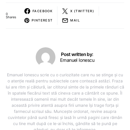
FACEBOOK
X (TWITTER)
0
Shares
PINTEREST
MAIL
Post written by:
Emanuel Ionescu
Emanuel Ionescu scrie cu o curiozitate care nu se stinge și cu
o atenție reală pentru subiectele care contează astăzi. Fraza
lui are ritm și căldură, iar cititorul simte de la primele rânduri că
în spatele fiecărui text stă cineva care a cântărit ce spune. Îl
interesează oamenii mai mult decât temele în sine, iar din
această privire atentă asupra firii umane își trage forța și
farmecul scrisul său. Muncește ordonat, revine asupra
cuvintelor până sună firesc și lasă în urmă pagini care rămân
cu tine mult după ce le-ai închis, gândite să te pună pe
gânduri, nu doar să te informeze.