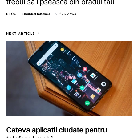
trebui sa lipseasca din bradul tau
BLOG
Emanuel Ionescu
625 views
NEXT ARTICLE
Cateva aplicatii ciudate pentru