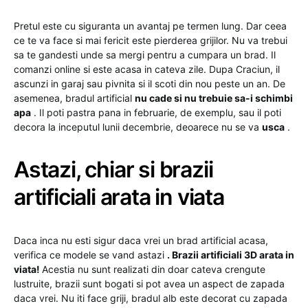
Pretul este cu siguranta un avantaj pe termen lung. Dar ceea
ce te va face si mai fericit este pierderea grijilor. Nu va trebui
sa te gandesti unde sa mergi pentru a cumpara un brad. Il
comanzi online si este acasa in cateva zile. Dupa Craciun, il
ascunzi in garaj sau pivnita si il scoti din nou peste un an. De
asemenea, bradul artificial
nu cade si nu trebuie sa-i schimbi
apa
. Il poti pastra pana in februarie, de exemplu, sau il poti
decora la inceputul lunii decembrie, deoarece nu se va
usca
.
Astazi, chiar si brazii
artificiali arata in viata
Daca inca nu esti sigur daca vrei un brad artificial acasa,
verifica ce modele se vand astazi
. Brazii artificiali 3D arata in
viata!
Acestia nu sunt realizati din doar cateva crengute
lustruite, brazii sunt bogati si pot avea un aspect de zapada
daca vrei. Nu iti face griji, bradul alb este decorat cu zapada