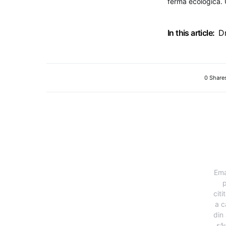
ferma ecologica. 
In this article:
D
0 Share
Ema
p
citi
a c
din 
să