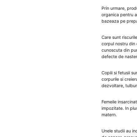
Prin urmare, prod
organica pentru a 
bazeaza pe prepa
Care sunt riscuril
corpul nostru din
cunoscuta din pun
defecte de nastere
Copiii si fetusii 
corpurile si creie
dezvoltare, tulbur
Femeile insarcina
impozitate. In plu
matern.
Unele studii au in