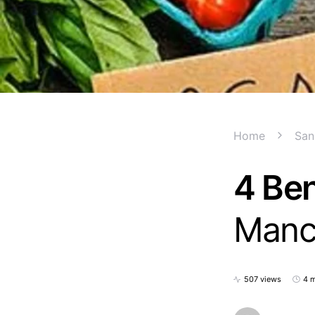
Home
San
4 Ben
Manca
507 views
4 m