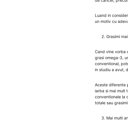
de cancer, precum
Luand in considera
un motiv cu adev
Grasimi ma
Cand vine vorba d
grasi omega-3, un
conventional, potr
in studiu a avut,
Aceste diferente 
iarba si mai mult 
conventionale la c
totale sau grasimi
Mai multi an