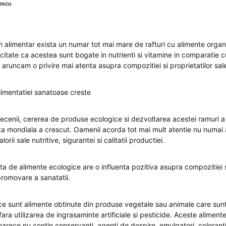
escu
n alimentar exista un numar tot mai mare de rafturi cu alimente organ
icitate ca acestea sunt bogate in nutrienti si vitamine in comparatie c
aruncam o privire mai atenta asupra compozitiei si proprietatilor sal
limentatiei sanatoase creste
ecenii, cererea de produse ecologice si dezvoltarea acestei ramuri a 
ta mondiala a crescut. Oamenii acorda tot mai mult atentie nu numai 
alorii sale nutritive, sigurantei si calitatii productiei.
a de alimente ecologice are o influenta pozitiva asupra compozitiei 
promovare a sanatatii.
ce sunt alimente obtinute din produse vegetale sau animale care sun
ara utilizarea de ingrasaminte artificiale si pesticide. Aceste aliment
rece nu contin conservanti, agenti de dospire, emulgatori, coloranti