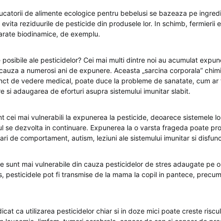
ucatorii de alimente ecologice pentru bebelusi se bazeaza pe ingredi
evita reziduurile de pesticide din produsele lor. In schimb, fermierii 
rate biodinamice, de exemplu.
e posibile ale pesticidelor? Cei mai multi dintre noi au acumulat expune
 cauza a numerosi ani de expunere. Aceasta „sarcina corporala” chim
ct de vedere medical, poate duce la probleme de sanatate, cum ar f
 si adaugarea de eforturi asupra sistemului imunitar slabit.
sunt cei mai vulnerabili la expunerea la pesticide, deoarece sistemele lo
rul se dezvolta in continuare. Expunerea la o varsta frageda poate pro
ari de comportament, autism, leziuni ale sistemului imunitar si disfunct
te sunt mai vulnerabile din cauza pesticidelor de stres adaugate pe o
s, pesticidele pot fi transmise de la mama la copil in pantece, precum 
dicat ca utilizarea pesticidelor chiar si in doze mici poate creste riscul