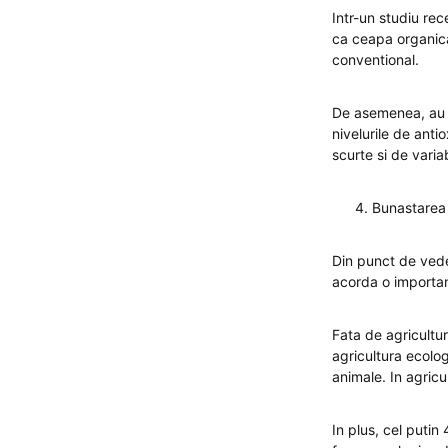
Intr-un studiu rec
ca ceapa organica
conventional.
De asemenea, au su
nivelurile de anti
scurte si de vari
Bunastarea 
Din punct de veder
acorda o importan
Fata de agricultur
agricultura ecolo
animale. In agricu
In plus, cel putin 