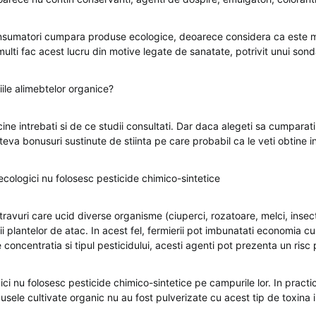
onsumatori cumpara produse ecologice, deoarece considera ca este m
ulti fac acest lucru din motive legate de sanatate, potrivit unui sond
ile alimebtelor organice?
ne intrebati si de ce studii consultati. Dar daca alegeti sa cumparat
teva bonusuri sustinute de stiinta pe care probabil ca le veti obtine i
 ecologici nu folosesc pesticide chimico-sintetice
travuri care ucid diverse organisme (ciuperci, rozatoare, melci, insect
i plantelor de atac. In acest fel, fermierii pot imbunatati economia cult
e concentratia si tipul pesticidului, acesti agenti pot prezenta un risc
gici nu folosesc pesticide chimico-sintetice pe campurile lor. In practi
ele cultivate organic nu au fost pulverizate cu acest tip de toxina in 