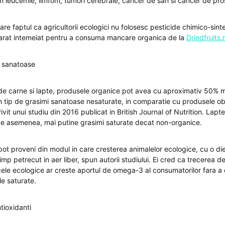
 leucemie, limfom, tumori cerebrale, cancer de san si cancer de pro
re faptul ca agricultorii ecologici nu folosesc pesticide chimico-sint
arat intemeiat pentru a consuma mancare organica de la
Driedfruits.
i sanatoase
e carne si lapte, produsele organice pot avea cu aproximativ 50% ma
 tip de grasimi sanatoase nesaturate, in comparatie cu produsele ob
ivit unui studiu din 2016 publicat in British Journal of Nutrition. Lapt
 de asemenea, mai putine grasimi saturate decat non-organice.
pot proveni din modul in care cresterea animalelor ecologice, cu o die
timp petrecut in aer liber, spun autorii studiului. Ei cred ca trecerea d
ele ecologice ar creste aportul de omega-3 al consumatorilor fara a c
le saturate.
tioxidanti