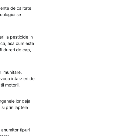
ente de calitate
ecologici se
ri la pesticide in
ica, asa cum este
i dureri de cap,
r imunitare,
voca intarzieri de
ii motorii.
rganele lor deja
si prin laptele
 anumitor tipuri