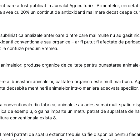
ent care a fost publicat in Jurnalul Agriculturii si Alimentelor, cercetat
 avea cu 20% un continut de antioxidanti mai mare decat ceapa cul
bliniat ca analizele anterioare dintre care mai multe nu au gasit nici
oxidanti conventionale sau organice – ar fi putut fi afectate de perio
abile confuze precum vremea.
animalelor: produse organice de calitate pentru bunastarea animalel
e al bunastarii animalelor, calitatea organica este mult mai buna. Agri
ta deosebita mentinerii animalelor intr-o maniera adecvata speciilor.
a conventionala din fabrica, animalele au adesea mai mult spatiu disp
gica de exemplu, o gaina imparte un metru patrat de suprafata de ha
ltura conventionala exista 8.
4 metri patrati de spatiu exterior trebuie sa fie disponibil pentru fieca