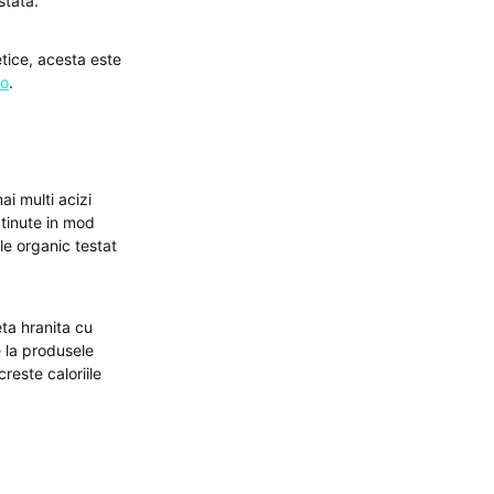
stata.
etice, acesta este
ro
.
i multi acizi
tinute in mod
ele organic testat
ta hranita cu
e la produsele
reste caloriile