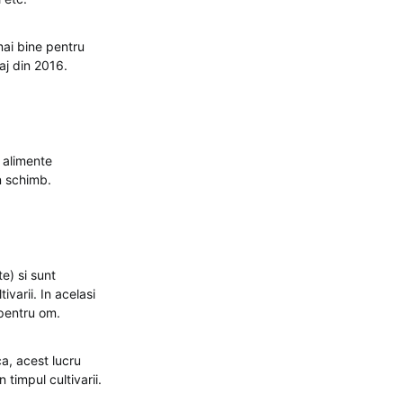
ai bine pentru
aj din 2016.
i alimente
n schimb.
e) si sunt
ivarii. In acelasi
 pentru om.
ca, acest lucru
timpul cultivarii.