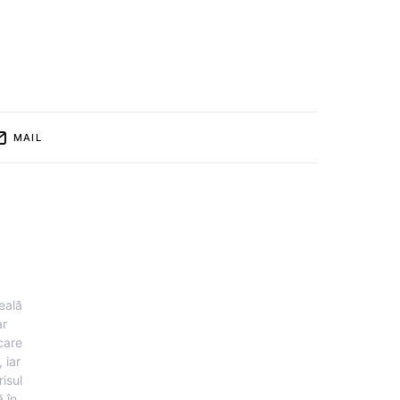
MAIL
eală
ar
 care
 iar
risul
 în