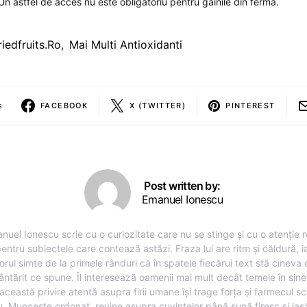
Un astfel de acces nu este obligatoriu pentru gainile din ferma.
riedfruits.ro
,
Mai Multi Antioxidanti
s
FACEBOOK
X (TWITTER)
PINTEREST
Post written by:
Emanuel Ionescu
nuel Ionescu scrie cu o curiozitate care nu se stinge și cu o atenție r
entru subiectele care contează astăzi. Fraza lui are ritm și căldură, i
torul simte de la primele rânduri că în spatele fiecărui text stă cineva
ântărit ce spune. Îl interesează oamenii mai mult decât temele în sine,
această privire atentă asupra firii umane își trage forța și farmecul sc
u. Muncește ordonat, revine asupra cuvintelor până sună firesc și lasă