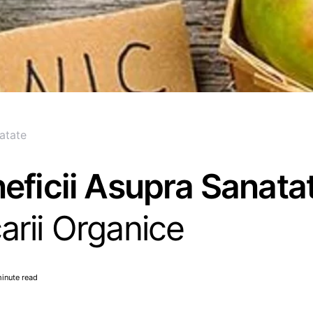
atate
eficii Asupra Sanatati
rii Organice
inute read