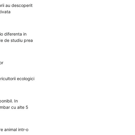
orii au descoperit
tivata
o diferenta in
ade de studiu prea
or
cultorii ecologici
onibil. In
mbar cu alte 5
re animal intr-o