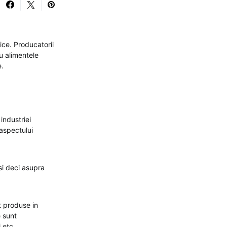
ice. Producatorii
u alimentele
e.
industriei
aspectului
si deci asupra
t produse in
e sunt
 etc.