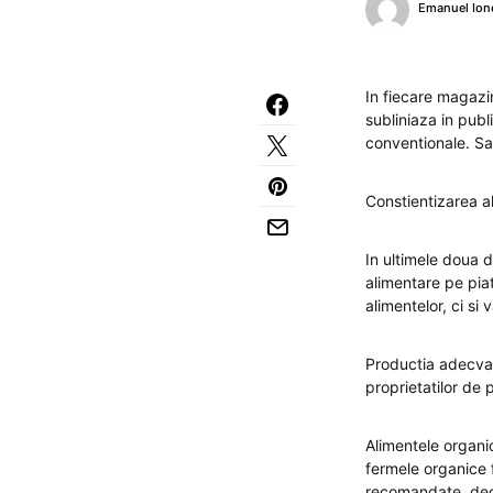
Emanuel Ion
In fiecare magazi
subliniaza in publ
conventionale. Sa 
Constientizarea a
In ultimele doua d
alimentare pe pia
alimentelor, ci si v
Productia adecvat
proprietatilor de 
Alimentele organi
fermele organice f
recomandate, deoa