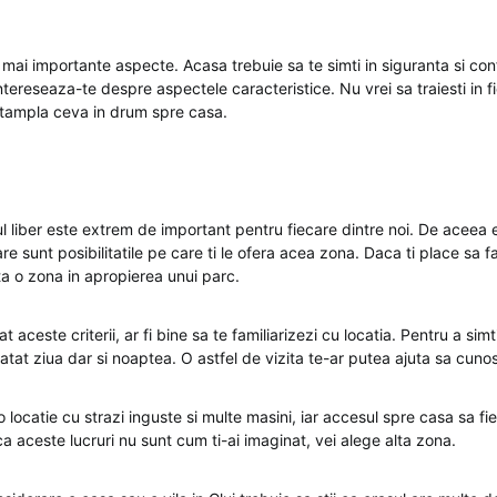
 mai importante aspecte. Acasa trebuie sa te simti in siguranta si conf
tereseaza-te despre aspectele caracteristice. Nu vrei sa traiesti in fi
intampla ceva in drum spre casa.
l liber este extrem de important pentru fiecare dintre noi. De aceea
are sunt posibilitatile pe care ti le ofera acea zona. Daca ti place sa f
ta o zona in apropierea unui parc.
 aceste criterii, ar fi bine sa te familiarizezi cu locatia. Pentru a simt
 atat ziua dar si noaptea. O astfel de vizita te-ar putea ajuta sa cuno
o locatie cu strazi inguste si multe masini, iar accesul spre casa sa fi
 aceste lucruri nu sunt cum ti-ai imaginat, vei alege alta zona.