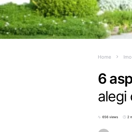
Home
Imo
6 asp
alegi
656 views
2 