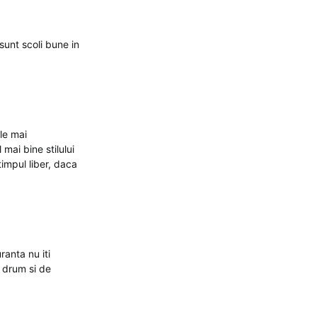
sunt scoli bune in
ele mai
 mai bine stilului
 timpul liber, daca
ranta nu iti
e drum si de