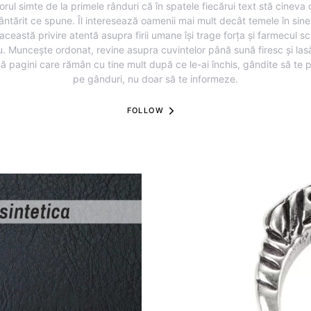
torul simte de la primele rânduri că în spatele fiecărui text stă cineva
ântărit ce spune. Îl interesează oamenii mai mult decât temele în sine,
această privire atentă asupra firii umane își trage forța și farmecul sc
u. Muncește ordonat, revine asupra cuvintelor până sună firesc și lasă
ă pagini care rămân cu tine mult după ce le-ai închis, gândite să te 
pe gânduri, nu doar să te informeze.
FOLLOW