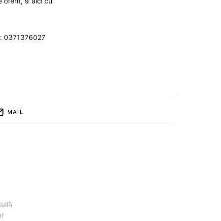
oferit, si aici cu
ne: 0371376027
MAIL
eală
ar