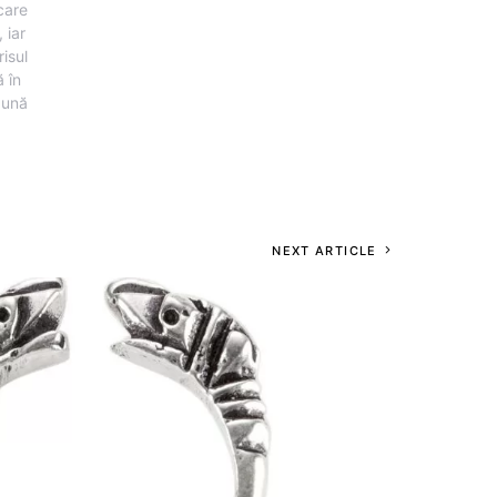
 care
 iar
risul
 în
pună
NEXT ARTICLE