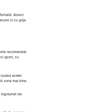
ortabil. Atunci
ecare zi cu grija
 este recomandat
aci sport, cu
i pulsul acelei
sti zona mai bine.
e ingreunat de