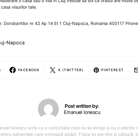
siderare o casa sau o vila in Cluj trebuie sa stii ca orasul are multe de 
casa visurilor tale.
str. Dorobantilor nr 42 Ap 14 Et 1 Cluj-Napoca, Romania 400117 Pho
luj-Napoca
s
FACEBOOK
X (TWITTER)
PINTEREST
Post written by:
Emanuel Ionescu
nuel Ionescu scrie cu o curiozitate care nu se stinge și cu o atenție r
entru subiectele care contează astăzi. Fraza lui are ritm și căldură, i