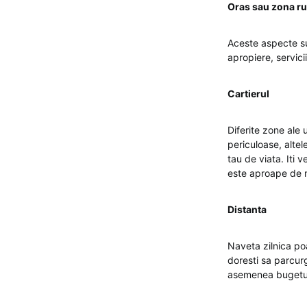
Oras sau zona ru
Aceste aspecte su
apropiere, servici
Cartierul
Diferite zone ale u
periculoase, altel
tau de viata. Iti v
este aproape de m
Distanta
Naveta zilnica poa
doresti sa parcurg
asemenea bugetul