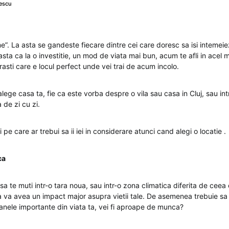
escu
. La asta se gandeste fiecare dintre cei care doresc sa isi intemeiez
asta ca la o investitie, un mod de viata mai bun, acum te afli in acel
rasti care e locul perfect unde vei trai de acum incolo.
lege casa ta, fie ca este vorba despre o vila sau casa in Cluj, sau intr
 de zi cu zi.
ri pe care ar trebui sa ii iei in considerare atunci cand alegi o locatie .
ca
sa te muti intr-o tara noua, sau intr-o zona climatica diferita de ceea 
ca va avea un impact major asupra vietii tale. De asemenea trebuie sa 
nele importante din viata ta, vei fi aproape de munca?