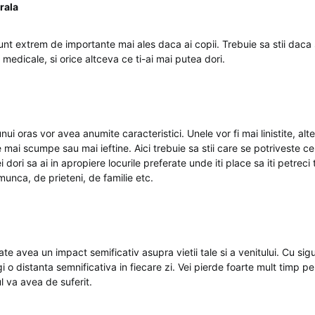
rala
nt extrem de importante mai ales daca ai copii. Trebuie sa stii daca 
i medicale, si orice altceva ce ti-ai mai putea dori.
nui oras vor avea anumite caracteristici. Unele vor fi mai linistite, alt
e mai scumpe sau mai ieftine. Aici trebuie sa stii care se potriveste cel
ei dori sa ai in apropiere locurile preferate unde iti place sa iti petreci
unca, de prieteni, de familie etc.
te avea un impact semificativ asupra vietii tale si a venitului. Cu sigu
i o distanta semnificativa in fiecare zi. Vei pierde foarte mult timp p
 va avea de suferit.