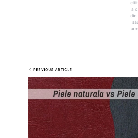
citi
a c
din 
să
urm
PREVIOUS ARTICLE