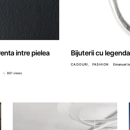
renta intre pielea
Bijuterii cu legenda
CADOURI
FASHION
Emanuel I
861 views