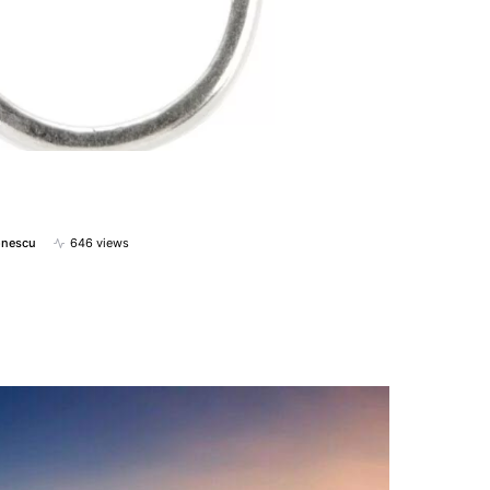
onescu
646 views