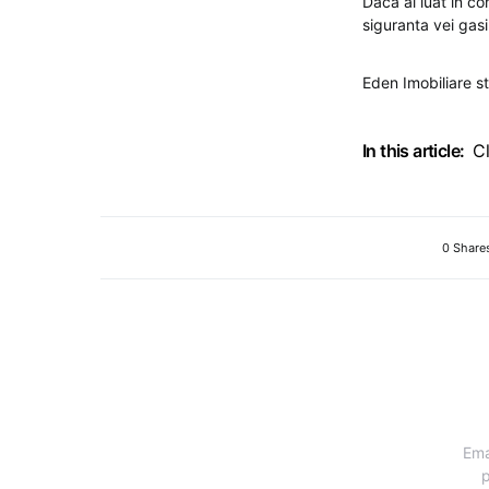
Daca ai luat in con
siguranta vei gasi 
Eden Imobiliare 
In this article:
C
0 Share
Ema
p