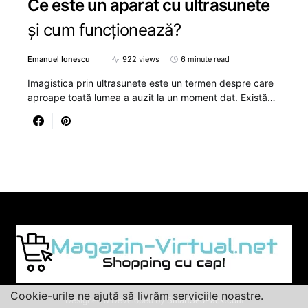
Ce este un aparat cu ultrasunete
și cum funcționează?
Emanuel Ionescu
922 views
6 minute read
Imagistica prin ultrasunete este un termen despre care
aproape toată lumea a auzit la un moment dat. Există…
Cookie-urile ne ajută să livrăm serviciile noastre.
Designed & Developed by
SmartSeoPack.com