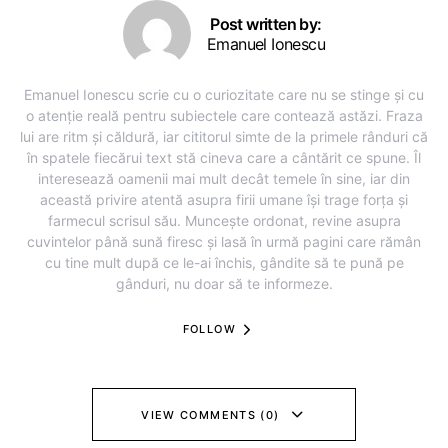
Post written by:
Emanuel Ionescu
Emanuel Ionescu scrie cu o curiozitate care nu se stinge și cu
o atenție reală pentru subiectele care contează astăzi. Fraza
lui are ritm și căldură, iar cititorul simte de la primele rânduri că
în spatele fiecărui text stă cineva care a cântărit ce spune. Îl
interesează oamenii mai mult decât temele în sine, iar din
această privire atentă asupra firii umane își trage forța și
farmecul scrisul său. Muncește ordonat, revine asupra
cuvintelor până sună firesc și lasă în urmă pagini care rămân
cu tine mult după ce le-ai închis, gândite să te pună pe
gânduri, nu doar să te informeze.
FOLLOW
VIEW COMMENTS (0)