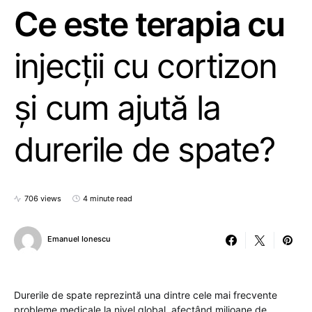
Ce este terapia cu
injecții cu cortizon
și cum ajută la
durerile de spate?
706 views
4 minute read
Emanuel Ionescu
Durerile de spate reprezintă una dintre cele mai frecvente
probleme medicale la nivel global, afectând milioane de