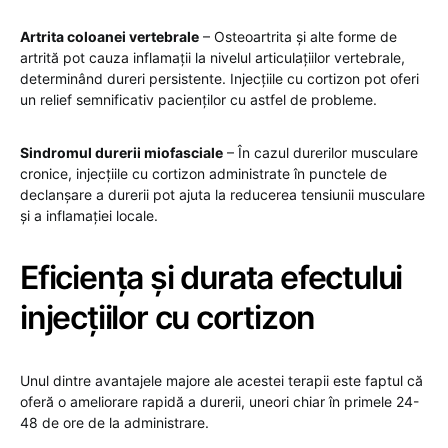
Artrita coloanei vertebrale
– Osteoartrita și alte forme de
artrită pot cauza inflamații la nivelul articulațiilor vertebrale,
determinând dureri persistente. Injecțiile cu cortizon pot oferi
un relief semnificativ pacienților cu astfel de probleme.
Sindromul durerii miofasciale
– În cazul durerilor musculare
cronice, injecțiile cu cortizon administrate în punctele de
declanșare a durerii pot ajuta la reducerea tensiunii musculare
și a inflamației locale.
Eficiența și durata efectului
injecțiilor cu cortizon
Unul dintre avantajele majore ale acestei terapii este faptul că
oferă o ameliorare rapidă a durerii, uneori chiar în primele 24-
48 de ore de la administrare.