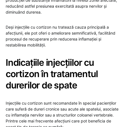
producției de substanțe inflamatorii la nivelul zonei afectate,
reducând astfel presiunea exercitată asupra nervilor și
diminuând durerea.
Deși injecțiile cu cortizon nu tratează cauza principală a
afecțiunii, ele pot oferi o ameliorare semnificativă, facilitând
procesul de recuperare prin reducerea inflamației și
restabilirea mobilității.
Indicațiile injecțiilor cu
cortizon în tratamentul
durerilor de spate
Injecțiile cu cortizon sunt recomandate în special pacienților
care suferă de dureri cronice sau acute ale spatelui, asociate
cu inflamația nervilor sau a structurilor coloanei vertebrale.
Printre cele mai frecvente afecțiuni care pot beneficia de
acest tip de terapie se numără: