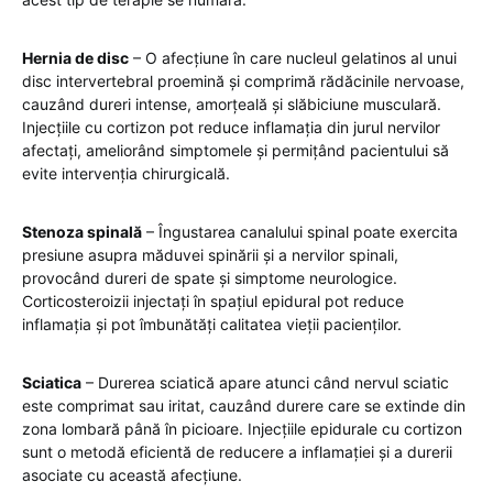
Hernia de disc
– O afecțiune în care nucleul gelatinos al unui
disc intervertebral proemină și comprimă rădăcinile nervoase,
cauzând dureri intense, amorțeală și slăbiciune musculară.
Injecțiile cu cortizon pot reduce inflamația din jurul nervilor
afectați, ameliorând simptomele și permițând pacientului să
evite intervenția chirurgicală.
Stenoza spinală
– Îngustarea canalului spinal poate exercita
presiune asupra măduvei spinării și a nervilor spinali,
provocând dureri de spate și simptome neurologice.
Corticosteroizii injectați în spațiul epidural pot reduce
inflamația și pot îmbunătăți calitatea vieții pacienților.
Sciatica
– Durerea sciatică apare atunci când nervul sciatic
este comprimat sau iritat, cauzând durere care se extinde din
zona lombară până în picioare. Injecțiile epidurale cu cortizon
sunt o metodă eficientă de reducere a inflamației și a durerii
asociate cu această afecțiune.