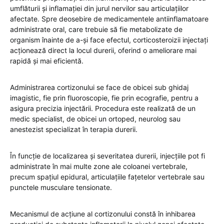
umflăturii și inflamației din jurul nervilor sau articulațiilor
afectate. Spre deosebire de medicamentele antiinflamatoare
administrate oral, care trebuie să fie metabolizate de
organism înainte de a-și face efectul, corticosteroizii injectați
acționează direct la locul durerii, oferind o ameliorare mai
rapidă și mai eficientă.
Administrarea cortizonului se face de obicei sub ghidaj
imagistic, fie prin fluoroscopie, fie prin ecografie, pentru a
asigura precizia injectării. Procedura este realizată de un
medic specialist, de obicei un ortoped, neurolog sau
anestezist specializat în terapia durerii.
În funcție de localizarea și severitatea durerii, injecțiile pot fi
administrate în mai multe zone ale coloanei vertebrale,
precum spațiul epidural, articulațiile fațetelor vertebrale sau
punctele musculare tensionate.
Mecanismul de acțiune al cortizonului constă în inhibarea