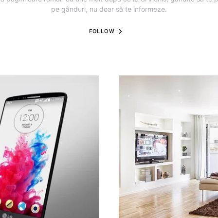
pe gânduri, nu doar să te informeze.
FOLLOW