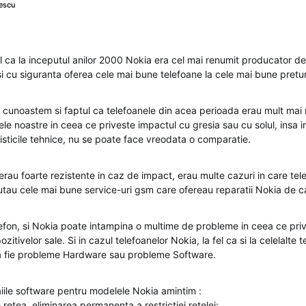
escu
ul ca la inceputul anilor 2000 Nokia era cel mai renumit producator d
si cu siguranta oferea cele mai bune telefoane la cele mai bune pretur
unoastem si faptul ca telefoanele din acea perioada erau mult mai 
lele noastre in ceea ce priveste impactul cu gresia sau cu solul, insa 
isticile tehnice, nu se poate face vreodata o comparatie.
 erau foarte rezistente in caz de impact, erau multe cazuri in care tel
utau cele mai bune service-uri gsm care ofereau reparatii Nokia de ca
elefon, si Nokia poate intampina o multime de probleme in ceea ce pr
zitivelor sale. Si in cazul telefoanelor Nokia, la fel ca si la celelalte 
a fie probleme Hardware sau probleme Software.
aiile software pentru modelele Nokia amintim :
tea, eliminarea permanenta a restrictiei retelei;