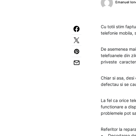
Emanuel Ion
Cu totii stim fapt
telefonie mobila, 
De asemenea mai c
telefoanele din zi
priveste caracter
Chiar si asa, desi
defectau si se ca
La fel ca orice t
functionare a dispo
problemele pot s
Referitor la repar
• Decodarea de re