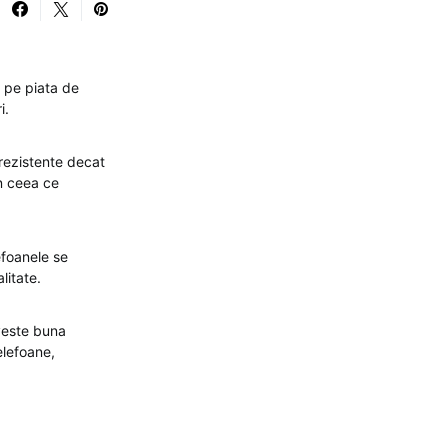
e pe piata de
i.
rezistente decat
in ceea ce
efoanele se
litate.
iveste buna
telefoane,