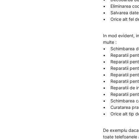
• Eliminarea codur
• Salvarea datelor
• Orice alt fel d
In mod evident, i
multe :
• Schimbarea de 
• Reparatii pentru
• Reparatii pentr
• Reparatii pentr
• Reparatii pentr
• Reparatii pentru 
• Reparatii de inl
• Reparatii pentr
• Schimbarea car
• Curatarea prafu
• Orice alt tip d
De exemplu daca 
toate telefoanele