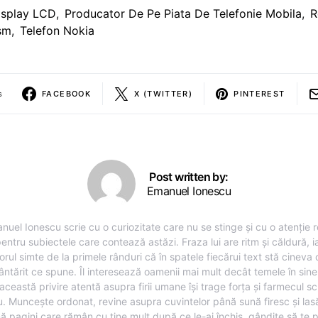
isplay LCD
,
Producator De Pe Piata De Telefonie Mobila
,
R
sm
,
Telefon Nokia
s
FACEBOOK
X (TWITTER)
PINTEREST
Post written by:
Emanuel Ionescu
nuel Ionescu scrie cu o curiozitate care nu se stinge și cu o atenție r
entru subiectele care contează astăzi. Fraza lui are ritm și căldură, i
torul simte de la primele rânduri că în spatele fiecărui text stă cineva
ântărit ce spune. Îl interesează oamenii mai mult decât temele în sine,
această privire atentă asupra firii umane își trage forța și farmecul sc
u. Muncește ordonat, revine asupra cuvintelor până sună firesc și lasă
ă pagini care rămân cu tine mult după ce le-ai închis, gândite să te 