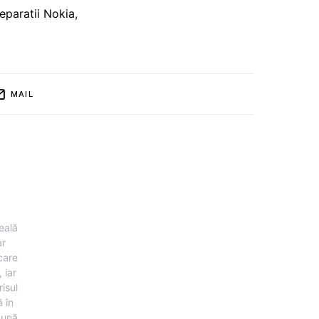
eparatii Nokia
,
MAIL
eală
ar
 care
 iar
risul
 în
pună