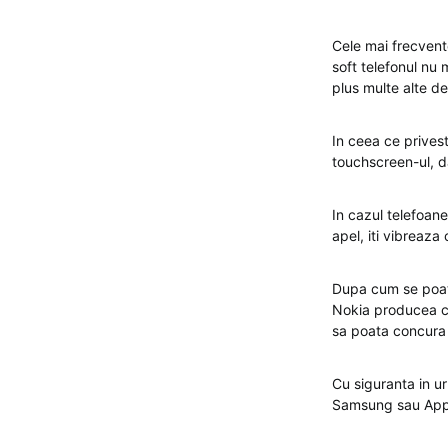
Cele mai frecvente
soft telefonul nu 
plus multe alte de
In ceea ce prives
touchscreen-ul, d
In cazul telefoan
apel, iti vibreaza
Dupa cum se poate
Nokia producea ce
sa poata concura 
Cu siguranta in ur
Samsung sau Apple,