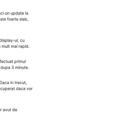
aci un update la
ste foarte slab,
display-ul, cu
 mult mai rapid.
fectuat primul
r dupa 3 minute.
aca in trecut,
ecuperat daca vor
or avut de