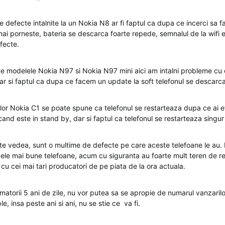
 defecte intalnite la un Nokia N8 ar fi faptul ca dupa ce incerci sa f
mai porneste, bateria se descarca foarte repede, semnalul de la wifi e
fecte.
te modelele Nokia N97 si Nokia N97 mini aici am intalni probleme cu 
ar si faptul ca dupa ce facem un update la soft telefonul se descarca
elor Nokia C1 se poate spune ca telefonul se restarteaza dupa ce ai e
 cand este in stand by, dar si faptul ca telefonul se restarteaza singu
 vedea, sunt o multime de defecte pe care aceste telefoane le au. D
le mai bune telefoane, acum cu siguranta au foarte mult teren de r
cu cei mai tari producatori de pe piata de la ora actuala.
matorii 5 ani de zile, nu vor putea sa se apropie de numarul vanzaril
 insa peste ani si ani, nu se stie ce va fi.