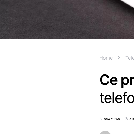
Home
Tel
Ce p
telef
643 views
3 