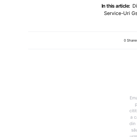
In this article:
D
Service-Uri G
0 Share
Ema
p
citi
a c
din 
să
urm