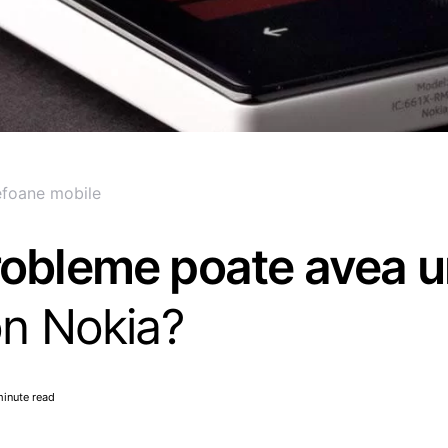
efoane mobile
robleme poate avea u
on Nokia?
minute read