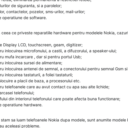
ilor de siguranta, si a parolelor;
, contactelor, pozelor, sms-urilor, mail-urilor;
e operatiune de software.
n ceea ce priveste reparatiile hardware pentru modelele Nokia, cazuri
Display LCD, touchscreen, geam, digitizer;
 inlocuirea microfonului, a castii, a difuzorului, a speaker-ului;
u mufa incarcare , dar si pentru portul Usb;
u inlocuirea sursei de alimentare;
u inlocuirea antenei de semnal, a conectorului pentru semnal Gsm si
inlocuirea tastaturii, a foliei tastaturii;
ocuire a placii de baza, a procesorului etc.
u telefoanele care au avut contact cu apa sau alte lichide;
casei telefonului;
lui din interiorul telefonului care poate afecta buna functionare;
e operatiune hardware.
stam sa luam telefoanele Nokia dupa modele, sunt anumite modele 
 au aceleasi probleme.