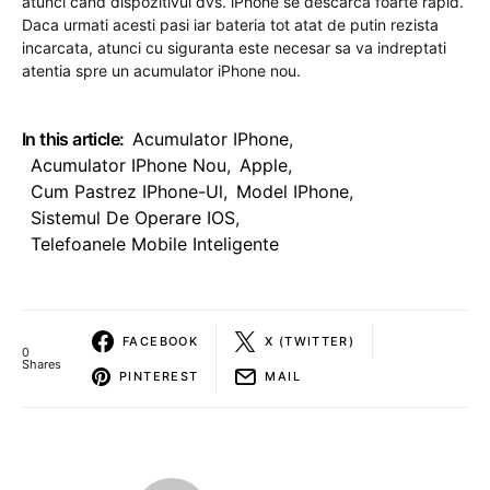
atunci cand dispozitivul dvs. iPhone se descarca foarte rapid.
Daca urmati acesti pasi iar bateria tot atat de putin rezista
incarcata, atunci cu siguranta este necesar sa va indreptati
atentia spre un acumulator iPhone nou.
In this article:
Acumulator IPhone
,
Acumulator IPhone Nou
,
Apple
,
Cum Pastrez IPhone-Ul
,
Model IPhone
,
Sistemul De Operare IOS
,
Telefoanele Mobile Inteligente
FACEBOOK
X (TWITTER)
0
Shares
PINTEREST
MAIL