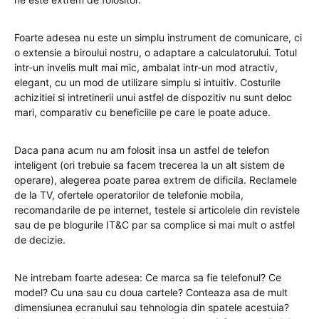
Foarte adesea nu este un simplu instrument de comunicare, ci
o extensie a biroului nostru, o adaptare a calculatorului. Totul
intr-un invelis mult mai mic, ambalat intr-un mod atractiv,
elegant, cu un mod de utilizare simplu si intuitiv. Costurile
achizitiei si intretinerii unui astfel de dispozitiv nu sunt deloc
mari, comparativ cu beneficiile pe care le poate aduce.
Daca pana acum nu am folosit insa un astfel de telefon
inteligent (ori trebuie sa facem trecerea la un alt sistem de
operare), alegerea poate parea extrem de dificila. Reclamele
de la TV, ofertele operatorilor de telefonie mobila,
recomandarile de pe internet, testele si articolele din revistele
sau de pe blogurile IT&C par sa complice si mai mult o astfel
de decizie.
Ne intrebam foarte adesea: Ce marca sa fie telefonul? Ce
model? Cu una sau cu doua cartele? Conteaza asa de mult
dimensiunea ecranului sau tehnologia din spatele acestuia?