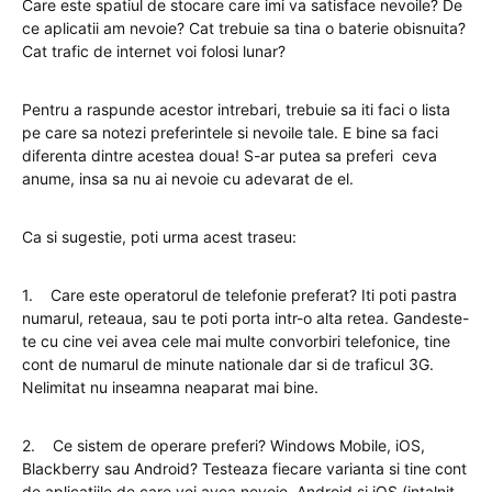
Care este spatiul de stocare care imi va satisface nevoile? De
ce aplicatii am nevoie? Cat trebuie sa tina o baterie obisnuita?
Cat trafic de internet voi folosi lunar?
Pentru a raspunde acestor intrebari, trebuie sa iti faci o lista
pe care sa notezi preferintele si nevoile tale. E bine sa faci
diferenta dintre acestea doua! S-ar putea sa preferi ceva
anume, insa sa nu ai nevoie cu adevarat de el.
Ca si sugestie, poti urma acest traseu:
1. Care este operatorul de telefonie preferat? Iti poti pastra
numarul, reteaua, sau te poti porta intr-o alta retea. Gandeste-
te cu cine vei avea cele mai multe convorbiri telefonice, tine
cont de numarul de minute nationale dar si de traficul 3G.
Nelimitat nu inseamna neaparat mai bine.
2. Ce sistem de operare preferi? Windows Mobile, iOS,
Blackberry sau Android? Testeaza fiecare varianta si tine cont
de aplicatiile de care vei avea nevoie. Android si iOS (intalnit