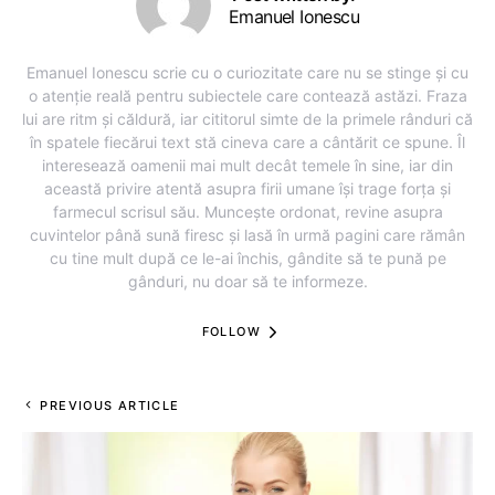
Emanuel Ionescu
Emanuel Ionescu scrie cu o curiozitate care nu se stinge și cu
o atenție reală pentru subiectele care contează astăzi. Fraza
lui are ritm și căldură, iar cititorul simte de la primele rânduri că
în spatele fiecărui text stă cineva care a cântărit ce spune. Îl
interesează oamenii mai mult decât temele în sine, iar din
această privire atentă asupra firii umane își trage forța și
farmecul scrisul său. Muncește ordonat, revine asupra
cuvintelor până sună firesc și lasă în urmă pagini care rămân
cu tine mult după ce le-ai închis, gândite să te pună pe
gânduri, nu doar să te informeze.
FOLLOW
PREVIOUS ARTICLE