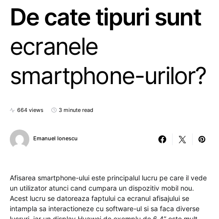
De cate tipuri sunt
ecranele
smartphone-urilor?
664 views
3 minute read
Emanuel Ionescu
Afisarea smartphone-ului este principalul lucru pe care il vede
un utilizator atunci cand cumpara un dispozitiv mobil nou.
Acest lucru se datoreaza faptului ca ecranul afisajului se
intampla sa interactioneze cu software-ul si sa faca diverse
lucruri, iar un display Huawei de exemplu de 6.4” este mult