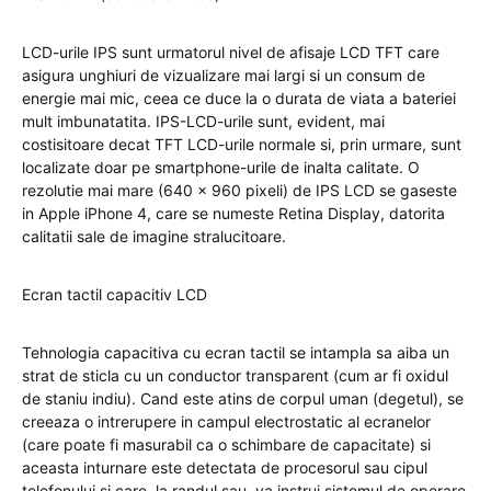
LCD-urile IPS sunt urmatorul nivel de afisaje LCD TFT care
asigura unghiuri de vizualizare mai largi si un consum de
energie mai mic, ceea ce duce la o durata de viata a bateriei
mult imbunatatita. IPS-LCD-urile sunt, evident, mai
costisitoare decat TFT LCD-urile normale si, prin urmare, sunt
localizate doar pe smartphone-urile de inalta calitate. O
rezolutie mai mare (640 x 960 pixeli) de IPS LCD se gaseste
in Apple iPhone 4, care se numeste Retina Display, datorita
calitatii sale de imagine stralucitoare.
Ecran tactil capacitiv LCD
Tehnologia capacitiva cu ecran tactil se intampla sa aiba un
strat de sticla cu un conductor transparent (cum ar fi oxidul
de staniu indiu). Cand este atins de corpul uman (degetul), se
creeaza o intrerupere in campul electrostatic al ecranelor
(care poate fi masurabil ca o schimbare de capacitate) si
aceasta inturnare este detectata de procesorul sau cipul
telefonului si care, la randul sau, va instrui sistemul de operare