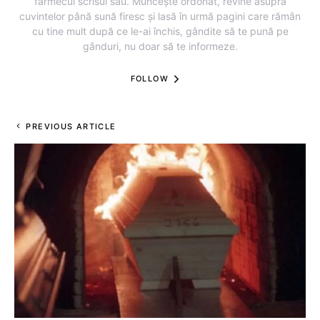
farmecul scrisul său. Muncește ordonat, revine asupra
cuvintelor până sună firesc și lasă în urmă pagini care rămân
cu tine mult după ce le-ai închis, gândite să te pună pe
gânduri, nu doar să te informeze.
FOLLOW
PREVIOUS ARTICLE