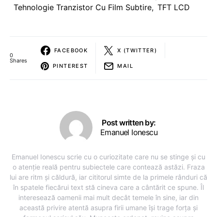
Tehnologie Tranzistor Cu Film Subtire
,
TFT LCD
FACEBOOK
X (TWITTER)
0
Shares
PINTEREST
MAIL
Post written by:
Emanuel Ionescu
Emanuel Ionescu scrie cu o curiozitate care nu se stinge și cu
o atenție reală pentru subiectele care contează astăzi. Fraza
lui are ritm și căldură, iar cititorul simte de la primele rânduri că
în spatele fiecărui text stă cineva care a cântărit ce spune. Îl
interesează oamenii mai mult decât temele în sine, iar din
această privire atentă asupra firii umane își trage forța și