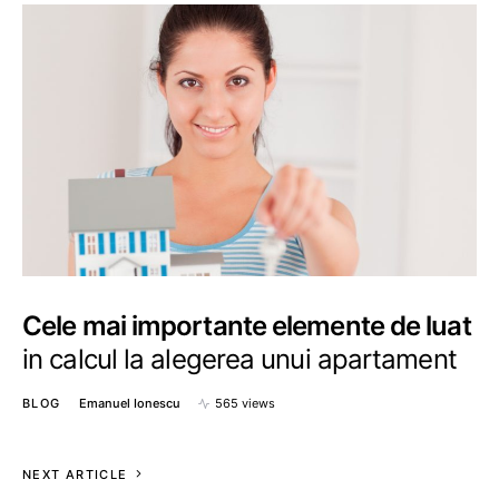
Cele mai importante elemente de luat
in calcul la alegerea unui apartament
BLOG
Emanuel Ionescu
565 views
NEXT ARTICLE