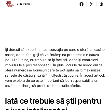
Vlad Panait
Îți dorești să experimentezi senzația pe care o oferă un casino
online, dar îți faci griji că vei întâmpina probleme din cauza
jocului? Ei bine, nu trebuie să îți faci griji dacă îți controlezi
impulsurile și joci responsabil. În plus, jocurile de noroc online
oferă numeroase bonusuri care te pot ajuta să îți maximizezi
șansele de câștig și să îți înmulțești câștigurile. În acest articol,
vom explora de ce este important să joci responsabil la un
cazinou online și să profiți de bonusurile oferite.
Iată ce trebuie să știi pentru