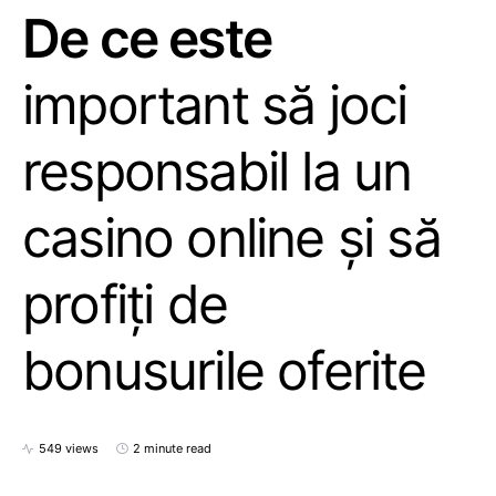
De ce este
important să joci
responsabil la un
casino online și să
profiți de
bonusurile oferite
549 views
2 minute read