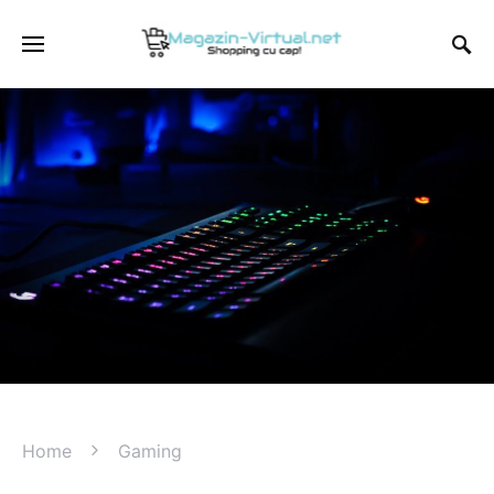
Home
Gaming