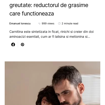
greutate: reductorul de grasime
care functioneaza
Emanuel Ionescu
999 views
2 minute read
Carnitina este sintetizata in ficat, rinichi si creier din doi
aminoacizi esentiali, cum ar fi lalisina si metionina si…