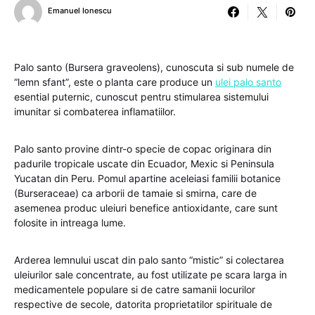
Emanuel Ionescu
Palo santo (Bursera graveolens), cunoscuta si sub numele de
“lemn sfant”, este o planta care produce un
ulei palo santo
esential puternic, cunoscut pentru stimularea sistemului
imunitar si combaterea inflamatiilor.
Palo santo provine dintr-o specie de copac originara din
padurile tropicale uscate din Ecuador, Mexic si Peninsula
Yucatan din Peru. Pomul apartine aceleiasi familii botanice
(Burseraceae) ca arborii de tamaie si smirna, care de
asemenea produc uleiuri benefice antioxidante, care sunt
folosite in intreaga lume.
Arderea lemnului uscat din palo santo “mistic” si colectarea
uleiurilor sale concentrate, au fost utilizate pe scara larga in
medicamentele populare si de catre samanii locurilor
respective de secole, datorita proprietatilor spirituale de