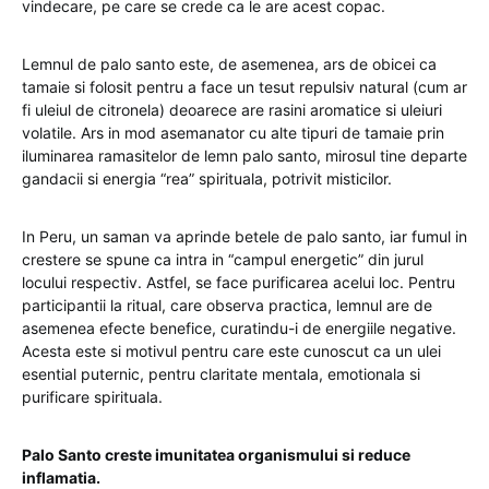
vindecare, pe care se crede ca le are acest copac.
Lemnul de palo santo este, de asemenea, ars de obicei ca
tamaie si folosit pentru a face un tesut repulsiv natural (cum ar
fi uleiul de citronela) deoarece are rasini aromatice si uleiuri
volatile. Ars in mod asemanator cu alte tipuri de tamaie prin
iluminarea ramasitelor de lemn palo santo, mirosul tine departe
gandacii si energia “rea” spirituala, potrivit misticilor.
In Peru, un saman va aprinde betele de palo santo, iar fumul in
crestere se spune ca intra in “campul energetic” din jurul
locului respectiv. Astfel, se face purificarea acelui loc. Pentru
participantii la ritual, care observa practica, lemnul are de
asemenea efecte benefice, curatindu-i de energiile negative.
Acesta este si motivul pentru care este cunoscut ca un ulei
esential puternic, pentru claritate mentala, emotionala si
purificare spirituala.
Palo Santo creste imunitatea organismului si reduce
inflamatia.