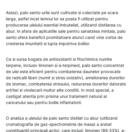
Astazi, palo santo-urile sunt cultivate si colectate pe scara
larga, astfel incat lemnul lor sa poata fi utilizat pentru
producerea uleiului esential imbuteliat, utilizand distilarea cu
abur. In afara de aplicatiile sale pentru sanatatea mintala, palo
santo ofera beneficii promitatoare atunci cand vine vorba de
cresterea imunitatii si lupta impotriva bolilor.
Ca si sursa bogata de antioxidanti si fitochimice numite
terpene, inclusiv limonen si α-terpineol, palo santo concentrat
de ulei este eficient pentru combaterea daunelor provocate
de radicalii liberi (numit si stres oxidativ), ameliorarea durerilor
de stomac, combaterea stresului, reducerea durerilor datorate
artritei si vindecarii multor alte conditii. In mod special, a
castigat atentia prin prisma unui tratament natural al
cancerului sau pentru bolile inflamatorii.
O analiza a uleiului de palo santo distilat cu abur (utilizand
cromatografia de gaz-spectrometrie de masa) a aratat
constituentii principali activi, care includ: limonen (89,33%), a-