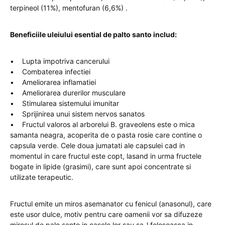
terpineol (11%), mentofuran (6,6%) .
Beneficiile uleiului esential de palto santo includ:
• Lupta impotriva cancerului
• Combaterea infectiei
• Ameliorarea inflamatiei
• Ameliorarea durerilor musculare
• Stimularea sistemului imunitar
• Sprijinirea unui sistem nervos sanatos
• Fructul valoros al arborelui B. graveolens este o mica
samanta neagra, acoperita de o pasta rosie care contine o
capsula verde. Cele doua jumatati ale capsulei cad in
momentul in care fructul este copt, lasand in urma fructele
bogate in lipide (grasimi), care sunt apoi concentrate si
utilizate terapeutic.
Fructul emite un miros asemanator cu fenicul (anasonul), care
este usor dulce, motiv pentru care oamenii vor sa difuzeze
mirosul de palo santo in casele lor sau sa-l foloseasca in