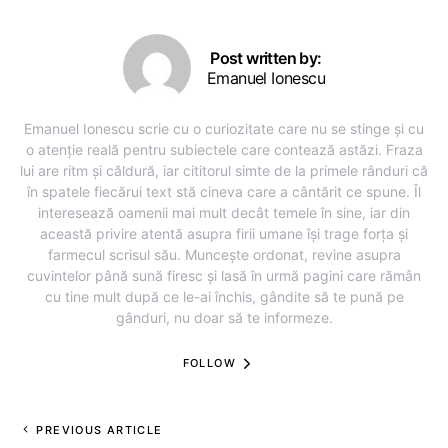
Post written by:
Emanuel Ionescu
Emanuel Ionescu scrie cu o curiozitate care nu se stinge și cu
o atenție reală pentru subiectele care contează astăzi. Fraza
lui are ritm și căldură, iar cititorul simte de la primele rânduri că
în spatele fiecărui text stă cineva care a cântărit ce spune. Îl
interesează oamenii mai mult decât temele în sine, iar din
această privire atentă asupra firii umane își trage forța și
farmecul scrisul său. Muncește ordonat, revine asupra
cuvintelor până sună firesc și lasă în urmă pagini care rămân
cu tine mult după ce le-ai închis, gândite să te pună pe
gânduri, nu doar să te informeze.
FOLLOW
PREVIOUS ARTICLE