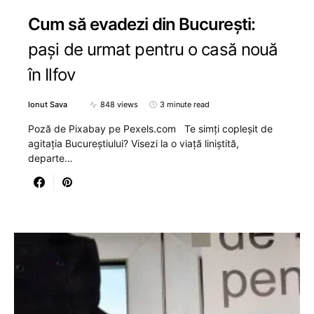
Cum să evadezi din București:
pași de urmat pentru o casă nouă
în Ilfov
Ionut Sava
848 views
3 minute read
Poză de Pixabay pe Pexels.com Te simți copleșit de
agitația Bucureștiului? Visezi la o viață liniștită,
departe…