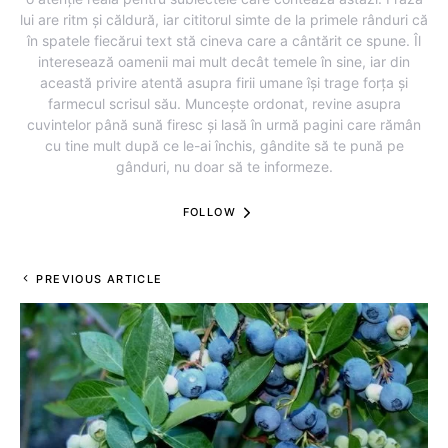
lui are ritm și căldură, iar cititorul simte de la primele rânduri că
în spatele fiecărui text stă cineva care a cântărit ce spune. Îl
interesează oamenii mai mult decât temele în sine, iar din
această privire atentă asupra firii umane își trage forța și
farmecul scrisul său. Muncește ordonat, revine asupra
cuvintelor până sună firesc și lasă în urmă pagini care rămân
cu tine mult după ce le-ai închis, gândite să te pună pe
gânduri, nu doar să te informeze.
FOLLOW
PREVIOUS ARTICLE