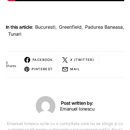
In this article:
Bucuresti
,
Greenfield
,
Padurea Baneasa
,
Tunari
FACEBOOK
X (TWITTER)
0
Shares
PINTEREST
MAIL
Post written by:
Emanuel Ionescu
Emanuel Ionescu scrie cu o curiozitate care nu se stinge și cu
o atenție reală pentru subiectele care contează astăzi. Fraza