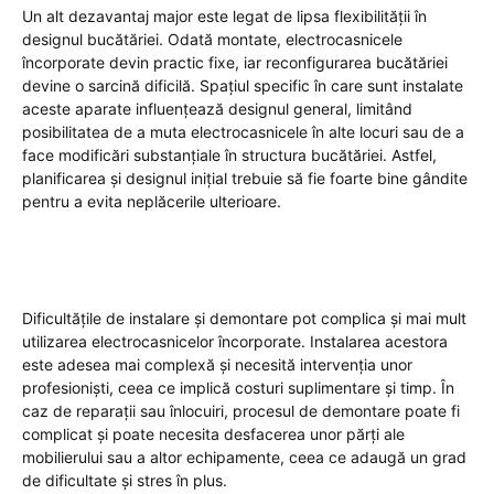
Un alt dezavantaj major este legat de lipsa flexibilității în
designul bucătăriei. Odată montate, electrocasnicele
încorporate devin practic fixe, iar reconfigurarea bucătăriei
devine o sarcină dificilă. Spațiul specific în care sunt instalate
aceste aparate influențează designul general, limitând
posibilitatea de a muta electrocasnicele în alte locuri sau de a
face modificări substanțiale în structura bucătăriei. Astfel,
planificarea și designul inițial trebuie să fie foarte bine gândite
pentru a evita neplăcerile ulterioare.
Dificultățile de instalare și demontare pot complica și mai mult
utilizarea electrocasnicelor încorporate. Instalarea acestora
este adesea mai complexă și necesită intervenția unor
profesioniști, ceea ce implică costuri suplimentare și timp. În
caz de reparații sau înlocuiri, procesul de demontare poate fi
complicat și poate necesita desfacerea unor părți ale
mobilierului sau a altor echipamente, ceea ce adaugă un grad
de dificultate și stres în plus.