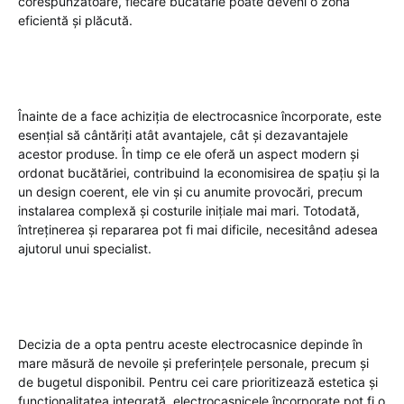
corespunzătoare, fiecare bucătărie poate deveni o zonă
eficientă și plăcută.
Înainte de a face achiziția de electrocasnice încorporate, este
esențial să cântăriți atât avantajele, cât și dezavantajele
acestor produse. În timp ce ele oferă un aspect modern și
ordonat bucătăriei, contribuind la economisirea de spațiu și la
un design coerent, ele vin și cu anumite provocări, precum
instalarea complexă și costurile inițiale mai mari. Totodată,
întreținerea și repararea pot fi mai dificile, necesitând adesea
ajutorul unui specialist.
Decizia de a opta pentru aceste electrocasnice depinde în
mare măsură de nevoile și preferințele personale, precum și
de bugetul disponibil. Pentru cei care prioritizează estetica și
funcționalitatea integrată, electrocasnicele încorporate pot fi o