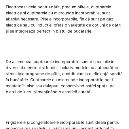
Electrocasnicele pentru gătit, precum plitele, cuptoarele
electrice și cuptoarele cu microunde incorporabile, sunt
absolut necesare. Plitele incorporabile, fie că sunt pe gaz,
electrice sau cu inducție, oferă o varietate de opțiuni de gătit
și se integrează perfect în blatul de bucătărie.
De asemenea, cuptoarele incorporabile sunt disponibile în
diverse dimensiuni și funcții, inclusiv modele cu autocurățare
și multiple programe de gătit, contribuind la o eficiență sporită
în bucătărie. Cuptoarele cu microunde incorporabile pot fi
montate în nișe sau dulapuri, economisind astfel spațiu pe
blatul de lucru și menținând o estetică curată.
Frigiderele și congelatoarele incorporabile sunt ideale pentru
economisirea spațiului și păstrarea unui aspect ordonat în