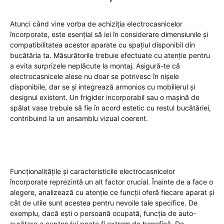
Atunci când vine vorba de achiziția electrocasnicelor
încorporate, este esențial să iei în considerare dimensiunile și
compatibilitatea acestor aparate cu spațiul disponibil din
bucătăria ta. Măsurătorile trebuie efectuate cu atenție pentru
a evita surprizele neplăcute la montaj. Asigură-te că
electrocasnicele alese nu doar se potrivesc în nișele
disponibile, dar se și integrează armonios cu mobilierul și
designul existent. Un frigider incorporabil sau o mașină de
spălat vase trebuie să fie în acord estetic cu restul bucătăriei,
contribuind la un ansamblu vizual coerent.
Funcționalitățile și caracteristicile electrocasnicelor
încorporate reprezintă un alt factor crucial. Înainte de a face o
alegere, analizează cu atenție ce funcții oferă fiecare aparat și
cât de utile sunt acestea pentru nevoile tale specifice. De
exemplu, dacă ești o persoană ocupată, funcția de auto-
curățare a cuptorului poate fi extrem de benefică. De