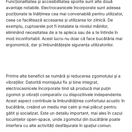
Funcționalitatea și accesibilitatea sporite sunt alte două
avantaje notabile. Electrocasnicele încorporate sunt adesea
poziționate la înălțimea cea mai convenabilă pentru utilizator,
ceea ce facilitează accesarea și utilizarea lor zilnică. De
exemplu, cuptoarele pot fi instalate la nivelul mâinilor,
eliminând necesitatea de a te apleca sau de a te întinde în
mod inconfortabil. Acest lucru nu doar că face bucătăria mai
ergonomică, dar și îmbunătățește siguranța utilizatorilor.
Printre alte beneficii se numără și reducerea zgomotului și a
vibrațiilor. Datorită montajului fix și bine integrat,
electrocasnicele încorporate tind să producă mai puțin
zgomot și vibrații comparativ cu dispozitivele independente.
Acest aspect contribuie la îmbunătățirea confortului acustic în
bucătărie, creând un mediu mai calm și mai plăcut pentru
gătit și socializat. Este un detaliu important, mai ales în cazul
locuințelor open-space, unde zgomotul din bucătărie poate
interfera cu alte activități desfășurate în spațiul comun.