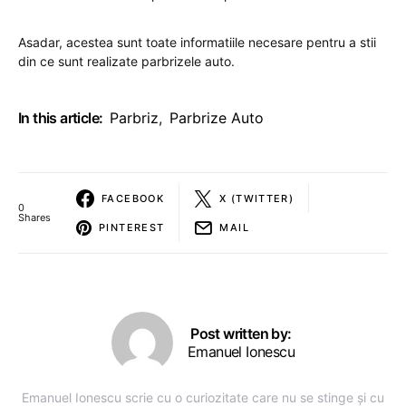
Asadar, acestea sunt toate informatiile necesare pentru a stii
din ce sunt realizate parbrizele auto.
In this article:
Parbriz
,
Parbrize Auto
FACEBOOK
X (TWITTER)
0
Shares
PINTEREST
MAIL
Post written by:
Emanuel Ionescu
Emanuel Ionescu scrie cu o curiozitate care nu se stinge și cu