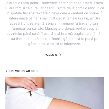
o atenție reală pentru subiectele care contează astăzi. Fraza
lui are ritm și căldură, iar cititorul simte de la primele rânduri că
în spatele fiecărui text stă cineva care a cântărit ce spune. Îl
interesează oamenii mai mult decât temele în sine, iar din
această privire atentă asupra firii umane își trage forța și
farmecul scrisul său. Muncește ordonat, revine asupra
cuvintelor până sună firesc și lasă în urmă pagini care rămân
cu tine mult după ce le-ai închis, gândite să te pună pe
gânduri, nu doar să te informeze.
FOLLOW
PREVIOUS ARTICLE