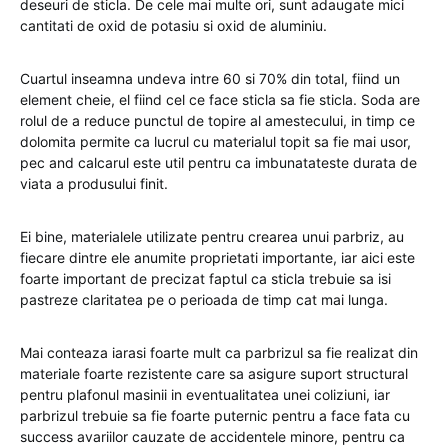
deseuri de sticla. De cele mai multe ori, sunt adaugate mici
cantitati de oxid de potasiu si oxid de aluminiu.
Cuartul inseamna undeva intre 60 si 70% din total, fiind un
element cheie, el fiind cel ce face sticla sa fie sticla. Soda are
rolul de a reduce punctul de topire al amestecului, in timp ce
dolomita permite ca lucrul cu materialul topit sa fie mai usor,
pec and calcarul este util pentru ca imbunatateste durata de
viata a produsului finit.
Ei bine, materialele utilizate pentru crearea unui parbriz, au
fiecare dintre ele anumite proprietati importante, iar aici este
foarte important de precizat faptul ca sticla trebuie sa isi
pastreze claritatea pe o perioada de timp cat mai lunga.
Mai conteaza iarasi foarte mult ca parbrizul sa fie realizat din
materiale foarte rezistente care sa asigure suport structural
pentru plafonul masinii in eventualitatea unei coliziuni, iar
parbrizul trebuie sa fie foarte puternic pentru a face fata cu
success avariilor cauzate de accidentele minore, pentru ca