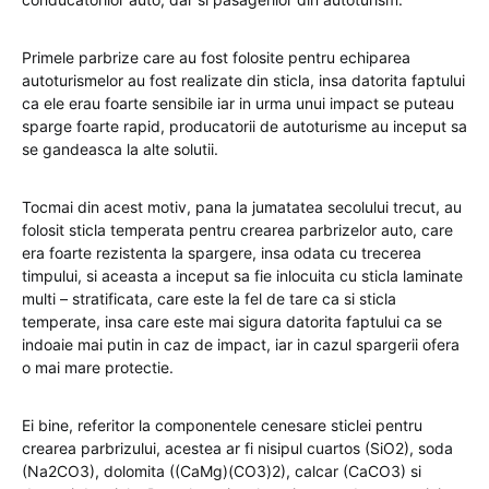
Primele parbrize care au fost folosite pentru echiparea
autoturismelor au fost realizate din sticla, insa datorita faptului
ca ele erau foarte sensibile iar in urma unui impact se puteau
sparge foarte rapid, producatorii de autoturisme au inceput sa
se gandeasca la alte solutii.
Tocmai din acest motiv, pana la jumatatea secolului trecut, au
folosit sticla temperata pentru crearea parbrizelor auto, care
era foarte rezistenta la spargere, insa odata cu trecerea
timpului, si aceasta a inceput sa fie inlocuita cu sticla laminate
multi – stratificata, care este la fel de tare ca si sticla
temperate, insa care este mai sigura datorita faptului ca se
indoaie mai putin in caz de impact, iar in cazul spargerii ofera
o mai mare protectie.
Ei bine, referitor la componentele cenesare sticlei pentru
crearea parbrizului, acestea ar fi nisipul cuartos (SiO2), soda
(Na2CO3), dolomita ((CaMg)(CO3)2), calcar (CaCO3) si