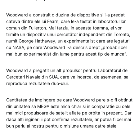
Woodward a construit o duzina de dispozitive si i-a predat
cateva dintre ele lui Fearn, care le-a testat in laboratorul lor
comun din Fullerton. Mai tarziu, in aceasta toamna, ei vor
trimite un dispozitiv unui cercetător independent din Toronto,
numit George Hathaway, un experimentalist care are legaturi
cu NASA, pe care Woodward l-a descris drept „probabil cel
mai bun experimentist din lume pentru acest tip de munca”.
Woodward a pregatit un alt propulsor pentru Laboratorul de
Cercetari Navale din SUA, care va incerca, de asemenea, sa
reproduca rezultatele duo-ului.
Cantitatea de impingere pe care Woodward pare s-o fi obtinut
din unitatea sa MEGA este mica chiar si in comparatie cu cele
mai mici propulsoare de satelit aflate pe orbita in prezent. Dar
daca alti ingineri ii pot confirma rezultatele, ar putea fi cel mai
bun pariu al nostru pentru o misiune umana catre stele.