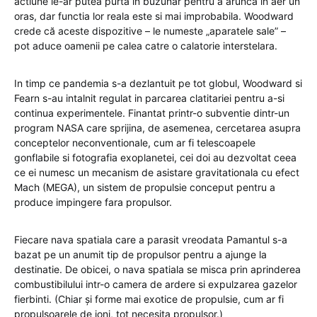
actiune le-ar putea purta in buzunar pentru a arunca in aer un
oras, dar functia lor reala este si mai improbabila. Woodward
crede că aceste dispozitive – le numeste „aparatele sale” –
pot aduce oamenii pe calea catre o calatorie interstelara.
In timp ce pandemia s-a dezlantuit pe tot globul, Woodward si
Fearn s-au intalnit regulat in parcarea clatitariei pentru a-si
continua experimentele. Finantat printr-o subventie dintr-un
program NASA care sprijina, de asemenea, cercetarea asupra
conceptelor neconventionale, cum ar fi telescoapele
gonflabile si fotografia exoplanetei, cei doi au dezvoltat ceea
ce ei numesc un mecanism de asistare gravitationala cu efect
Mach (MEGA), un sistem de propulsie conceput pentru a
produce impingere fara propulsor.
Fiecare nava spatiala care a parasit vreodata Pamantul s-a
bazat pe un anumit tip de propulsor pentru a ajunge la
destinatie. De obicei, o nava spatiala se misca prin aprinderea
combustibilului intr-o camera de ardere si expulzarea gazelor
fierbinti. (Chiar și forme mai exotice de propulsie, cum ar fi
propulsoarele de ioni, tot necesita propulsor.)