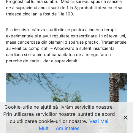
Prognosticul lui era sumbru. Medicii sai i-au spus ca sansele
de a supravietui anului sunt de 1 la 3; probabilitatea ca el sa
traiasca cinci ani a fost de 1 la 100.
S-a inscris in câteva studii clinice pentru a incerca terapii
experimentale si a avut rezultate extraordinare. In câteva luni,
masa canceroasa din plamani dispăruse practic. Tratamentele
au venit cu complicatii – Woodward a suferit insuficienta
cardiaca si si-a pierdut capacitatea de a merge fara o
pereche de carje – dar a supravietuit.
Cookie-urile ne ajută să livrăm serviciile noastre.
Prin utilizarea serviciilor noastre, sunteți de acord
cu utilizarea cookie-urilor noastre.
Vezi Mai
Mult
Am inteles