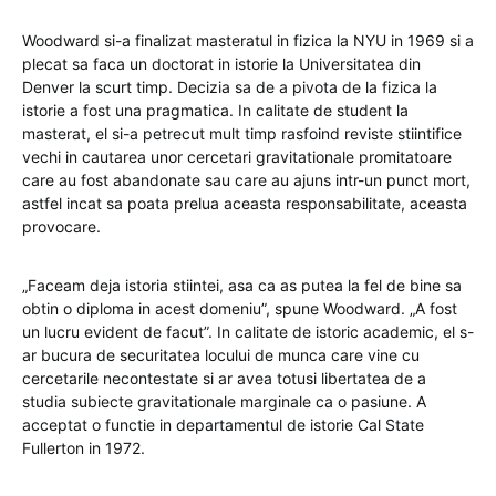
Woodward si-a finalizat masteratul in fizica la NYU in 1969 si a
plecat sa faca un doctorat in istorie la Universitatea din
Denver la scurt timp. Decizia sa de a pivota de la fizica la
istorie a fost una pragmatica. In calitate de student la
masterat, el si-a petrecut mult timp rasfoind reviste stiintifice
vechi in cautarea unor cercetari gravitationale promitatoare
care au fost abandonate sau care au ajuns intr-un punct mort,
astfel incat sa poata prelua aceasta responsabilitate, aceasta
provocare.
„Faceam deja istoria stiintei, asa ca as putea la fel de bine sa
obtin o diploma in acest domeniu”, spune Woodward. „A fost
un lucru evident de facut”. In calitate de istoric academic, el s-
ar bucura de securitatea locului de munca care vine cu
cercetarile necontestate si ar avea totusi libertatea de a
studia subiecte gravitationale marginale ca o pasiune. A
acceptat o functie in departamentul de istorie Cal State
Fullerton in 1972.