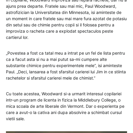
ajuns prea departe. Fratele sau mai mic, Paul Woodward,
astrofizician la Universitatea din Minnesota, isi aminteste de
un moment in care fratele sau mai mare fura azotat de potasiu
din setul sau de chimie pentru copii si il folosea pentru a
improviza o racheta care a explodat spectaculos peste
cartierul lor.
„Povestea a fost ca tatal meu a intrat pe un fel de lista pentru
ca a facut asta si nu a mai putut sa-mi cumpere alte
substante chimice pentru experimentele mele”, isi aminteste
Paul. „Deci, lansarea a fost sfarsitul carierei lui Jim in ce stiinta
rachetelor si sfarsitul carierei mele de chimist.”
Cu toate acestea, Woodward si-a urmarit interesul copilariei
intr-un program de licenta in fizica la Middlebury College, o
mica scoala de arte liberale din Vermont. Dar o experienta pe
care a avut-o la cativa ani dupa absolvire a schimbat cursul
vietii sale.