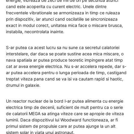
energie, vibrează de zeci de mii de ori pe secunda atunci
cand este acoperita cu curent electric. Unele dintre
frecventele vibrationale se armonizeaza in timp ce ruleaza
prin dispozitiv, iar atunci cand oscilatiile se sincronizeaza
exact in modul corect, unitatea mica face o miscare brusca,
instabila, necontrolata inainte.
S-ar putea ca acest lucru sa nu sune ca secretul calatoriei
interstelare, dar daca se poate sustine acea mica miscare, o
nava spatiala ar putea produce teoretic impingere atat timp
cat ar avea energie electrica. Nu s-ar accelera repede, dar s-
ar putea accelera pentru o lunga perioada de timp, castigand
treptat viteza pana cand se va isi va cautam rapid si haotic,
drumul in galaxie.
Un reactor nuclear de la bord l-ar putea alimenta cu energie
electrica timp de decenii, suficient de mult pentru ca o serie
de calatorii MEGA sa atinga viteze care se apropie de viteza
luminii. Daca dispozitivul lui Woodward functioneaza, ar fi
primul sistem de propulsie care ar putea ajunge la un alt
sistem solar in viata unui astronaut.