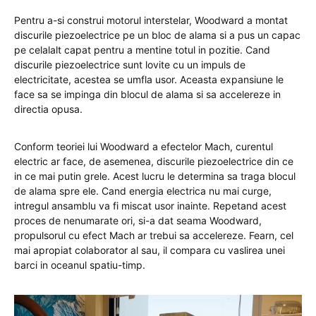
Pentru a-si construi motorul interstelar, Woodward a montat
discurile piezoelectrice pe un bloc de alama si a pus un capac
pe celalalt capat pentru a mentine totul in pozitie. Cand
discurile piezoelectrice sunt lovite cu un impuls de
electricitate, acestea se umfla usor. Aceasta expansiune le
face sa se impinga din blocul de alama si sa accelereze in
directia opusa.
Conform teoriei lui Woodward a efectelor Mach, curentul
electric ar face, de asemenea, discurile piezoelectrice din ce
in ce mai putin grele. Acest lucru le determina sa traga blocul
de alama spre ele. Cand energia electrica nu mai curge,
intregul ansamblu va fi miscat usor inainte. Repetand acest
proces de nenumarate ori, si-a dat seama Woodward,
propulsorul cu efect Mach ar trebui sa accelereze. Fearn, cel
mai apropiat colaborator al sau, il compara cu vaslirea unei
barci in oceanul spatiu-timp.