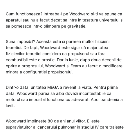
Cum functioneaza? Intreaba-l pe Woodward si-ti va spune ca
aparatul sau nu a facut decat sa intre in tesatura universului si
sa porneasca intr-o plimbare pe gravitatie.
Suna imposibil? Aceasta este si parerea multor fizicieni
teoretici. De fapt, Woodward este sigur că majoritatea
fizicienilor teoretici considera ca propulsorul sau fara
combustibil este o prostie. Dar in iunie, dupa doua decenii de
oprire a progresului, Woodward si Fearn au facut o modificare
minora a configuratiei propulsorului.
Dintr-o data, unitatea MEGA a revenit la viata. Pentru prima
data, Woodward parea sa aiba dovezi incontestabile ca
motorul sau imposibil functiona cu adevarat. Apoi pandemia a
lovit.
Woodward implineste 80 de ani anul viitor. El este
supravietuitor al cancerului pulmonar in stadiul IV care traieste