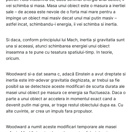
vei schimba si masa. Masa unui obiect este o masura a inertiei
sale – de aceea este nevoie de o forta mai mare pentru a
impinge un obiect mai masiv decat unul mai putin masiv –
astfel incat, schimbandu-i energia, ii vei schimba si inertia.
Si daca, conform principiului lui Mach, inertia și gravitatia sunt
una si aceeasi, atunci schimbarea energiei unui obiect
inseamna a te pune cu tesatura spatiului-timp. In teorie,
oricum.
Woodward si-a dat seama c, adacă Einstein a avut dreptate si
inertia este intr-adevar gravitatia deghizata, ar trebui sa fie
posibil sa se detecteze aceste modificari de scurta durata ale
masei unui obiect pe masura ce energia sa fluctueaza. Daca o
parte a unui obiect ar accelera in momentul exact cand a
devenit putin mai grea, ar trage restul obiectului dupa ea. Cu
alte cuvinte, ar crea un impuls fara propulsor.
Woodward a numit aceste modificari temporare ale masei