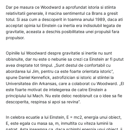
Dar pe masura ce Woodward a aprofundat istoria si stiinta
relativitatii generale, il macina sentimentul ca Brans a gresit
totul. Si asa cum a descoperit in toamna anului 1989, daca ati
acceptat opinia lui Einstein ca inertia era indisolubil legata de
gravitatie, aceasta a deschis posibilitatea unei propulsii fara
propulsor.
Opiniile lui Woodward despre gravitatie si inertie nu sunt
obisnuite, dar nu este o nebunie sa crezi ca Einstein ar fi putut
avea dreptate tot timpul. „Sunt destul de confortabil cu
abordarea lui Jim, pentru ca este foarte orientata istoric”,
spune Daniel Kennefick, astrofizician si istoric al stiintei la
Universitatea din Arkansas, care a colaborat cu Woodward. „El
este foarte motivat de intelegerea de catre Einstein a
principiului lui Mach. Nu este deloc neobisnuit ca o idee sa fie
descoperita, respinsa si apoi sa revina”.
In celebra ecuatie a lui Einstein, E = mc2, energia unui obiect,
E, este egala cu masa sa, m, inmultita cu viteza luminii la
patrat. Asta inseamna ca, daca schimbi energia unui obiect, ii