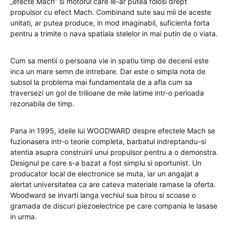
„efecte Mach” si motorul care le-ar putea folosi drept
propulsor cu efect Mach. Combinand sute sau mii de aceste
unitati, ar putea produce, in mod imaginabil, suficienta forta
pentru a trimite o nava spatiala stelelor in mai putin de o viata.
Cum sa mentii o persoana vie in spatiu timp de decenii este
inca un mare semn de intrebare. Dar este o simpla nota de
subsol la problema mai fundamentala de a afla cum sa
traversezi un gol de trilioane de mile latime intr-o perioada
rezonabila de timp.
Pana in 1995, ideile lui WOODWARD despre efectele Mach se
fuzionasera intr-o teorie completa, barbatul indreptandu-si
atentia asupra construirii unui propulsor pentru a o demonstra.
Designul pe care s-a bazat a fost simplu si oportunist. Un
producator local de electronice se muta, iar un angajat a
alertat universitatea ca are cateva materiale ramase la oferta.
Woodward se invarti langa vechiul sua birou si scoase o
gramada de discuri piezoelectrice pe care compania le lasase
in urma.