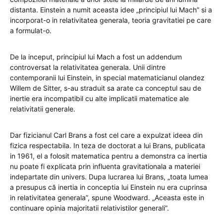
distanta. Einstein a numit aceasta idee „principiul lui Mach” si a
incorporat-o in relativitatea generala, teoria gravitatiei pe care
a formulat-o.
De la inceput, principiul lui Mach a fost un addendum
controversat la relativitatea generala. Unii dintre
contemporanii lui Einstein, in special matematicianul olandez
Willem de Sitter, s-au straduit sa arate ca conceptul sau de
inertie era incompatibil cu alte implicatii matematice ale
relativitatii generale.
Dar fizicianul Carl Brans a fost cel care a expulzat ideea din
fizica respectabila. In teza de doctorat a lui Brans, publicata
in 1961, el a folosit matematica pentru a demonstra ca inertia
nu poate fi explicata prin influenta gravitationala a materiei
indepartate din univers. Dupa lucrarea lui Brans, „toata lumea
a presupus că inertia in conceptia lui Einstein nu era cuprinsa
in relativitatea generala”, spune Woodward. „Aceasta este in
continuare opinia majoritatii relativistilor generali”.