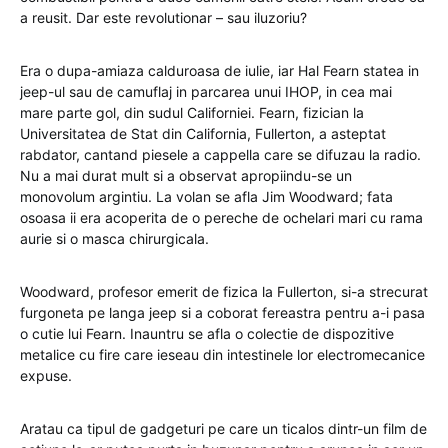
a reusit. Dar este revolutionar – sau iluzoriu?
Era o dupa-amiaza calduroasa de iulie, iar Hal Fearn statea in
jeep-ul sau de camuflaj in parcarea unui IHOP, in cea mai
mare parte gol, din sudul Californiei. Fearn, fizician la
Universitatea de Stat din California, Fullerton, a asteptat
rabdator, cantand piesele a cappella care se difuzau la radio.
Nu a mai durat mult si a observat apropiindu-se un
monovolum argintiu. La volan se afla Jim Woodward; fata
osoasa ii era acoperita de o pereche de ochelari mari cu rama
aurie si o masca chirurgicala.
Woodward, profesor emerit de fizica la Fullerton, si-a strecurat
furgoneta pe langa jeep si a coborat fereastra pentru a-i pasa
o cutie lui Fearn. Inauntru se afla o colectie de dispozitive
metalice cu fire care ieseau din intestinele lor electromecanice
expuse.
Aratau ca tipul de gadgeturi pe care un ticalos dintr-un film de