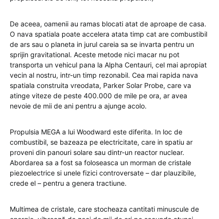
De aceea, oamenii au ramas blocati atat de aproape de casa.
O nava spatiala poate accelera atata timp cat are combustibil
de ars sau o planeta in jurul careia sa se invarta pentru un
sprijin gravitational. Aceste metode nici macar nu pot
transporta un vehicul pana la Alpha Centauri, cel mai apropiat
vecin al nostru, intr-un timp rezonabil. Cea mai rapida nava
spatiala construita vreodata, Parker Solar Probe, care va
atinge viteze de peste 400.000 de mile pe ora, ar avea
nevoie de mii de ani pentru a ajunge acolo.
Propulsia MEGA a lui Woodward este diferita. In loc de
combustibil, se bazeaza pe electricitate, care in spatiu ar
proveni din panouri solare sau dintr-un reactor nuclear.
Abordarea sa a fost sa foloseasca un morman de cristale
piezoelectrice si unele fizici controversate – dar plauzibile,
crede el – pentru a genera tractiune.
Multimea de cristale, care stocheaza cantitati minuscule de