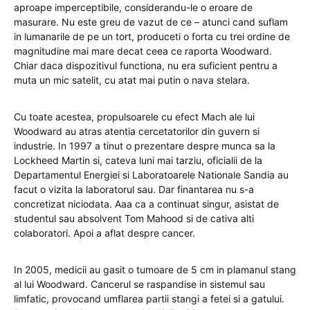
aproape imperceptibile, considerandu-le o eroare de
masurare. Nu este greu de vazut de ce – atunci cand suflam
in lumanarile de pe un tort, produceti o forta cu trei ordine de
magnitudine mai mare decat ceea ce raporta Woodward.
Chiar daca dispozitivul functiona, nu era suficient pentru a
muta un mic satelit, cu atat mai putin o nava stelara.
Cu toate acestea, propulsoarele cu efect Mach ale lui
Woodward au atras atentia cercetatorilor din guvern si
industrie. In 1997 a tinut o prezentare despre munca sa la
Lockheed Martin si, cateva luni mai tarziu, oficialii de la
Departamentul Energiei si Laboratoarele Nationale Sandia au
facut o vizita la laboratorul sau. Dar finantarea nu s-a
concretizat niciodata. Aaa ca a continuat singur, asistat de
studentul sau absolvent Tom Mahood si de cativa alti
colaboratori. Apoi a aflat despre cancer.
In 2005, medicii au gasit o tumoare de 5 cm in plamanul stang
al lui Woodward. Cancerul se raspandise in sistemul sau
limfatic, provocand umflarea partii stangi a fetei si a gatului.