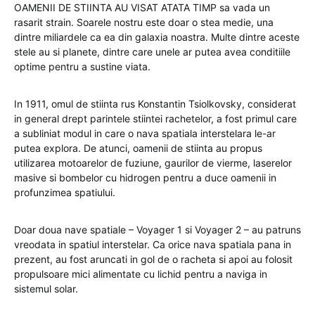
OAMENII DE STIINTA AU VISAT ATATA TIMP sa vada un
rasarit strain. Soarele nostru este doar o stea medie, una
dintre miliardele ca ea din galaxia noastra. Multe dintre aceste
stele au si planete, dintre care unele ar putea avea conditiile
optime pentru a sustine viata.
In 1911, omul de stiinta rus Konstantin Tsiolkovsky, considerat
in general drept parintele stiintei rachetelor, a fost primul care
a subliniat modul in care o nava spatiala interstelara le-ar
putea explora. De atunci, oamenii de stiinta au propus
utilizarea motoarelor de fuziune, gaurilor de vierme, laserelor
masive si bombelor cu hidrogen pentru a duce oamenii in
profunzimea spatiului.
Doar doua nave spatiale – Voyager 1 si Voyager 2 – au patruns
vreodata in spatiul interstelar. Ca orice nava spatiala pana in
prezent, au fost aruncati in gol de o racheta si apoi au folosit
propulsoare mici alimentate cu lichid pentru a naviga in
sistemul solar.