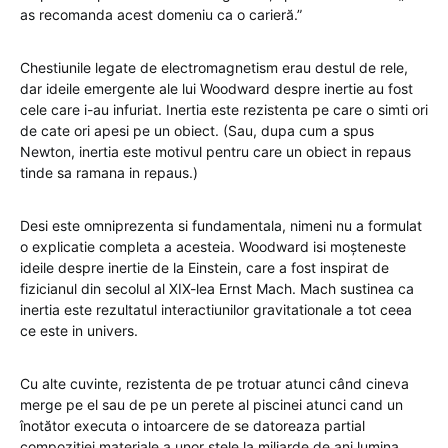
as recomanda acest domeniu ca o carieră.”
Chestiunile legate de electromagnetism erau destul de rele,
dar ideile emergente ale lui Woodward despre inertie au fost
cele care i-au infuriat. Inertia este rezistenta pe care o simti ori
de cate ori apesi pe un obiect. (Sau, dupa cum a spus
Newton, inertia este motivul pentru care un obiect in repaus
tinde sa ramana in repaus.)
Desi este omniprezenta si fundamentala, nimeni nu a formulat
o explicatie completa a acesteia. Woodward isi moșteneste
ideile despre inertie de la Einstein, care a fost inspirat de
fizicianul din secolul al XIX-lea Ernst Mach. Mach sustinea ca
inertia este rezultatul interactiunilor gravitationale a tot ceea
ce este in univers.
Cu alte cuvinte, rezistenta de pe trotuar atunci când cineva
merge pe el sau de pe un perete al piscinei atunci cand un
înotător executa o intoarcere de se datoreaza partial
compozitiei materiale a unor stele la miliarde de ani lumina