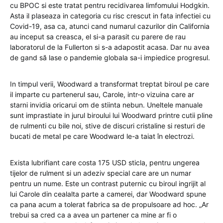
cu BPOC si este tratat pentru recidivarea limfomului Hodgkin.
Asta il plaseaza in categoria cu risc crescut in fata infectiei cu
Covid-19, asa ca, atunci cand numarul cazurilor din California
au inceput sa creasca, el si-a parasit cu parere de rau
laboratorul de la Fullerton si s-a adapostit acasa. Dar nu avea
de gand să lase o pandemie globala sa-i impiedice progresul.
In timpul verii, Woodward a transformat treptat biroul pe care
il imparte cu partenerul sau, Carole, intr-o vizuina care ar
starni invidia oricarui om de stiinta nebun. Uneltele manuale
sunt imprastiate in jurul biroului lui Woodward printre cutii pline
de rulmenti cu bile noi, stive de discuri cristaline si resturi de
bucati de metal pe care Woodward le-a taiat în electrozi.
Exista lubrifiant care costa 175 USD sticla, pentru ungerea
tijelor de rulment si un adeziv special care are un numar
pentru un nume. Este un contrast puternic cu biroul ingrijit al
lui Carole din cealalta parte a camerei, dar Woodward spune
ca pana acum a tolerat fabrica sa de propulsoare ad hoc. „Ar
trebui sa cred ca a avea un partener ca mine ar fi o