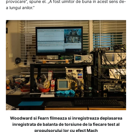
provocare”, spune el. „A fost uimitor de buna in acest sens de-
a lungul anilor.”
Woodward si Fearn filmeaza si inregistreaza deplasarea
inregistrata de balanta de torsiune de la fiecare test al
propulsorului lor cu efect Mach