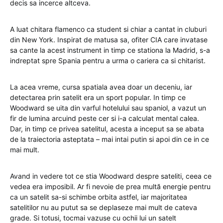
decis sa incerce altceva.
A luat chitara flamenco ca student si chiar a cantat in cluburi
din New York. Inspirat de matusa sa, ofiter CIA care invatase
sa cante la acest instrument in timp ce stationa la Madrid, s-a
indreptat spre Spania pentru a urma o cariera ca si chitarist.
La acea vreme, cursa spatiala avea doar un deceniu, iar
detectarea prin satelit era un sport popular. In timp ce
Woodward se uita din varful hotelului sau spaniol, a vazut un
fir de lumina arcuind peste cer si i-a calculat mental calea.
Dar, in timp ce privea satelitul, acesta a inceput sa se abata
de la traiectoria asteptata – mai intai putin si apoi din ce in ce
mai mult.
Avand in vedere tot ce stia Woodward despre sateliti, ceea ce
vedea era imposibil. Ar fi nevoie de prea multă energie pentru
ca un satelit sa-si schimbe orbita astfel, iar majoritatea
satelitilor nu au putut sa se deplaseze mai mult de cateva
grade. Si totusi, tocmai vazuse cu ochii lui un satelt