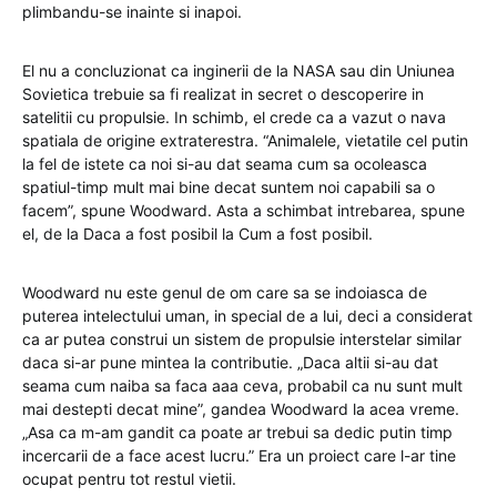
plimbandu-se inainte si inapoi.
El nu a concluzionat ca inginerii de la NASA sau din Uniunea
Sovietica trebuie sa fi realizat in secret o descoperire in
satelitii cu propulsie. In schimb, el crede ca a vazut o nava
spatiala de origine extraterestra. “Animalele, vietatile cel putin
la fel de istete ca noi si-au dat seama cum sa ocoleasca
spatiul-timp mult mai bine decat suntem noi capabili sa o
facem”, spune Woodward. Asta a schimbat intrebarea, spune
el, de la Daca a fost posibil la Cum a fost posibil.
Woodward nu este genul de om care sa se indoiasca de
puterea intelectului uman, in special de a lui, deci a considerat
ca ar putea construi un sistem de propulsie interstelar similar
daca si-ar pune mintea la contributie. „Daca altii si-au dat
seama cum naiba sa faca aaa ceva, probabil ca nu sunt mult
mai destepti decat mine”, gandea Woodward la acea vreme.
„Asa ca m-am gandit ca poate ar trebui sa dedic putin timp
incercarii de a face acest lucru.” Era un proiect care l-ar tine
ocupat pentru tot restul vietii.