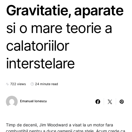
Gravitatie, aparate
si o mare teorie a
calatoriilor
interstelare
722 views
24 minute read
Emanuel Ionescu
Timp de decenii, Jim Woodward a visat la un motor fara
combustibil pentru a duce oamenii catre stele. Acum crede ca