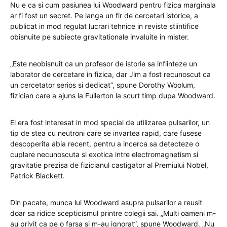
Nu e ca si cum pasiunea lui Woodward pentru fizica marginala
ar fi fost un secret. Pe langa un fir de cercetari istorice, a
publicat in mod regulat lucrari tehnice in reviste stiintifice
obisnuite pe subiecte gravitationale invaluite in mister.
„Este neobisnuit ca un profesor de istorie sa infiinteze un
laborator de cercetare in fizica, dar Jim a fost recunoscut ca
un cercetator serios si dedicat”, spune Dorothy Woolum,
fizician care a ajuns la Fullerton la scurt timp dupa Woodward.
El era fost interesat in mod special de utilizarea pulsarilor, un
tip de stea cu neutroni care se invartea rapid, care fusese
descoperita abia recent, pentru a incerca sa detecteze o
cuplare necunoscuta si exotica intre electromagnetism si
gravitatie prezisa de fizicianul castigator al Premiului Nobel,
Patrick Blackett.
Din pacate, munca lui Woodward asupra pulsarilor a reusit
doar sa ridice scepticismul printre colegii sai. „Multi oameni m-
au privit ca pe o farsa si m-au ignorat”, spune Woodward. „Nu