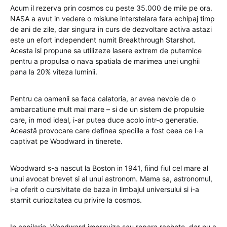
Acum il rezerva prin cosmos cu peste 35.000 de mile pe ora.
NASA a avut in vedere o misiune interstelara fara echipaj timp
de ani de zile, dar singura in curs de dezvoltare activa astazi
este un efort independent numit Breakthrough Starshot.
Acesta isi propune sa utilizeze lasere extrem de puternice
pentru a propulsa o nava spatiala de marimea unei unghii
pana la 20% viteza luminii.
Pentru ca oamenii sa faca calatoria, ar avea nevoie de o
ambarcatiune mult mai mare – si de un sistem de propulsie
care, in mod ideal, i-ar putea duce acolo intr-o generatie.
Această provocare care definea speciile a fost ceea ce l-a
captivat pe Woodward in tinerete.
Woodward s-a nascut la Boston in 1941, fiind fiul cel mare al
unui avocat brevet si al unui astronom. Mama sa, astronomul,
i-a oferit o cursivitate de baza in limbajul universului si i-a
starnit curiozitatea cu privire la cosmos.
In copilarie, Woodward improviza sau repara rachete, dar nu a