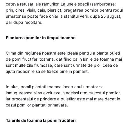
cateva retusari ale ramurilor. La unele specii (samburoase:
prin, cires, visin, cais, piersic), pregatirea pomilor pentru rodul
urmator se poate face chiar la sfarsitul verii, dupa 25 august,
dar dupa recoltare.
Plantarea pomilor in timpul toamnei
Clima din regiunea noastra este ideala pentru a planta puieti
de pomi fructiferi toamna, dat fiind ca in lunile de toamna mai
sunt multe zile frumoase, care sunt urmate de ploi, ceea ce
ajuta radacinile sa se fixeze bine in pamant.
In plus, pomii plantati toamna incep anul urmator sa
inmugureasca si sa evolueze in acelasi ritm cu restul pomilor,
iar procentajul de prindere a puietilor este mai mare decat in
cazul pomilor plantati primavara.
Taierile de toamna la pomi fructiferi