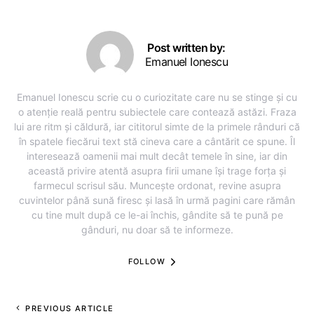
Post written by:
Emanuel Ionescu
Emanuel Ionescu scrie cu o curiozitate care nu se stinge și cu
o atenție reală pentru subiectele care contează astăzi. Fraza
lui are ritm și căldură, iar cititorul simte de la primele rânduri că
în spatele fiecărui text stă cineva care a cântărit ce spune. Îl
interesează oamenii mai mult decât temele în sine, iar din
această privire atentă asupra firii umane își trage forța și
farmecul scrisul său. Muncește ordonat, revine asupra
cuvintelor până sună firesc și lasă în urmă pagini care rămân
cu tine mult după ce le-ai închis, gândite să te pună pe
gânduri, nu doar să te informeze.
FOLLOW
PREVIOUS ARTICLE