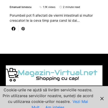
Emanuel Ionescu
1.1K views
2 minute read
Porumbeii pot fi afectati de viermi intestinali si multor
crescatori le ia ceva timp pana cand isi dai…
Cookie-urile ne ajută să livrăm serviciile noastre.
Designed & Developed by
SmartSeoPack.com
Prin utilizarea serviciilor noastre, sunteți de acord
cu utilizarea cookie-urilor noastre.
Vezi Mai
Mult
Am inteles