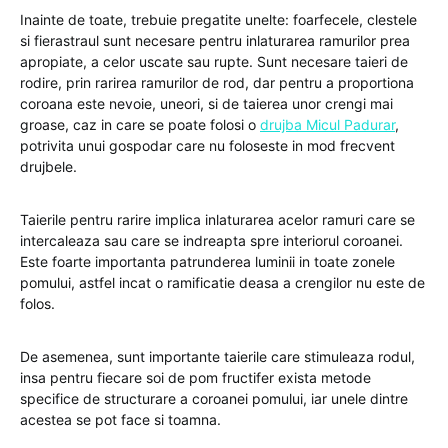
Inainte de toate, trebuie pregatite unelte: foarfecele, clestele
si fierastraul sunt necesare pentru inlaturarea ramurilor prea
apropiate, a celor uscate sau rupte. Sunt necesare taieri de
rodire, prin rarirea ramurilor de rod, dar pentru a proportiona
coroana este nevoie, uneori, si de taierea unor crengi mai
groase, caz in care se poate folosi o
drujba Micul Padurar
,
potrivita unui gospodar care nu foloseste in mod frecvent
drujbele.
Taierile pentru rarire implica inlaturarea acelor ramuri care se
intercaleaza sau care se indreapta spre interiorul coroanei.
Este foarte importanta patrunderea luminii in toate zonele
pomului, astfel incat o ramificatie deasa a crengilor nu este de
folos.
De asemenea, sunt importante taierile care stimuleaza rodul,
insa pentru fiecare soi de pom fructifer exista metode
specifice de structurare a coroanei pomului, iar unele dintre
acestea se pot face si toamna.