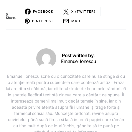
FACEBOOK
X (TWITTER)
0
Shares
PINTEREST
MAIL
Post written by:
Emanuel Ionescu
Emanuel Ionescu scrie cu o curiozitate care nu se stinge și cu
o atenție reală pentru subiectele care contează astăzi. Fraza
lui are ritm și căldură, iar cititorul simte de la primele rânduri că
în spatele fiecărui text stă cineva care a cântărit ce spune. Îl
interesează oamenii mai mult decât temele în sine, iar din
această privire atentă asupra firii umane își trage forța și
farmecul scrisul său. Muncește ordonat, revine asupra
cuvintelor până sună firesc și lasă în urmă pagini care rămân
cu tine mult după ce le-ai închis, gândite să te pună pe
gânduri, nu doar să te informeze.