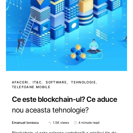
AFACERI
IT&C
SOFTWARE
TEHNOLOGIE
TELEFOANE MOBILE
Ce este blockchain-ul? Ce aduce
nou aceasta tehnologie?
Emanuel Ionescu
1.5K views
4 minute read
Blockchain-ul este coloana vertebrală a oricărui tip de