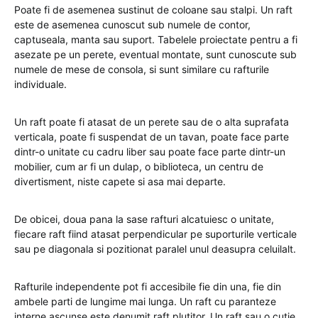
Poate fi de asemenea sustinut de coloane sau stalpi. Un raft
este de asemenea cunoscut sub numele de contor,
captuseala, manta sau suport. Tabelele proiectate pentru a fi
asezate pe un perete, eventual montate, sunt cunoscute sub
numele de mese de consola, si sunt similare cu rafturile
individuale.
Un raft poate fi atasat de un perete sau de o alta suprafata
verticala, poate fi suspendat de un tavan, poate face parte
dintr-o unitate cu cadru liber sau poate face parte dintr-un
mobilier, cum ar fi un dulap, o biblioteca, un centru de
divertisment, niste capete si asa mai departe.
De obicei, doua pana la sase rafturi alcatuiesc o unitate,
fiecare raft fiind atasat perpendicular pe suporturile verticale
sau pe diagonala si pozitionat paralel unul deasupra celuilalt.
Rafturile independente pot fi accesibile fie din una, fie din
ambele parti de lungime mai lunga. Un raft cu paranteze
interne ascunse este denumit raft plutitor. Un raft sau o cutie