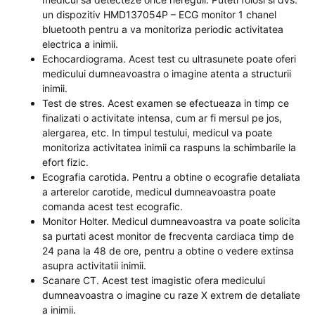
un dispozitiv HMD137054P – ECG monitor 1 chanel
bluetooth pentru a va monitoriza periodic activitatea
electrica a inimii.
Echocardiograma. Acest test cu ultrasunete poate oferi
medicului dumneavoastra o imagine atenta a structurii
inimii.
Test de stres. Acest examen se efectueaza in timp ce
finalizati o activitate intensa, cum ar fi mersul pe jos,
alergarea, etc. In timpul testului, medicul va poate
monitoriza activitatea inimii ca raspuns la schimbarile la
efort fizic.
Ecografia carotida. Pentru a obtine o ecografie detaliata
a arterelor carotide, medicul dumneavoastra poate
comanda acest test ecografic.
Monitor Holter. Medicul dumneavoastra va poate solicita
sa purtati acest monitor de frecventa cardiaca timp de
24 pana la 48 de ore, pentru a obtine o vedere extinsa
asupra activitatii inimii.
Scanare CT. Acest test imagistic ofera medicului
dumneavoastra o imagine cu raze X extrem de detaliate
a inimii.