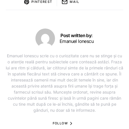
PINTEREST
MAIL
Post written by:
Emanuel Ionescu
Emanuel Ionescu scrie cu o curiozitate care nu se stinge și cu
o atenție reală pentru subiectele care contează astăzi. Fraza
lui are ritm și căldură, iar cititorul simte de la primele rânduri că
în spatele fiecărui text stă cineva care a cântărit ce spune. Îl
interesează oamenii mai mult decât temele în sine, iar din
această privire atentă asupra firii umane își trage forța și
farmecul scrisul său. Muncește ordonat, revine asupra
cuvintelor până sună firesc și lasă în urmă pagini care rămân
cu tine mult după ce le-ai închis, gândite să te pună pe
gânduri, nu doar să te informeze.
FOLLOW