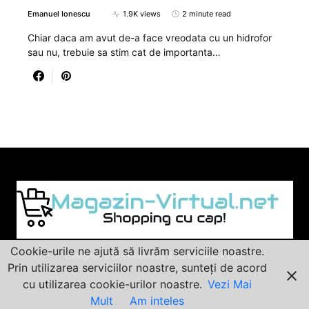
Emanuel Ionescu
1.9K views
2 minute read
Chiar daca am avut de-a face vreodata cu un hidrofor
sau nu, trebuie sa stim cat de importanta…
Cookie-urile ne ajută să livrăm serviciile noastre.
Designed & Developed by
SmartSeoPack.com
Prin utilizarea serviciilor noastre, sunteți de acord
cu utilizarea cookie-urilor noastre.
Vezi Mai
Mult
Am inteles