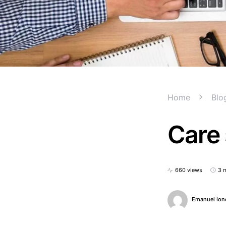
Home
Blo
Care 
660 views
3 
Emanuel Ion