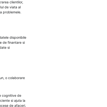
area clientilor,
ul de viata al
rda problemele.
datele disponibile
e de finantare si
date si
bun, o colaborare
e cognitive de
iente si ajuta la
rocese de afaceri.