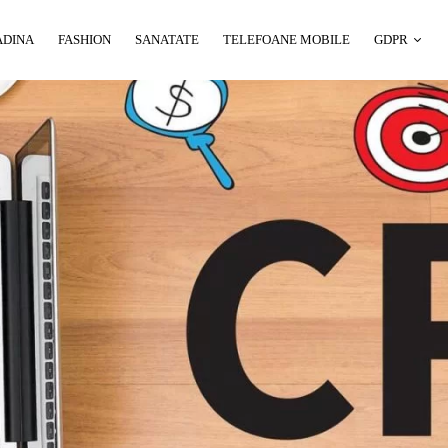
ADINA
FASHION
SANATATE
TELEFOANE MOBILE
GDPR