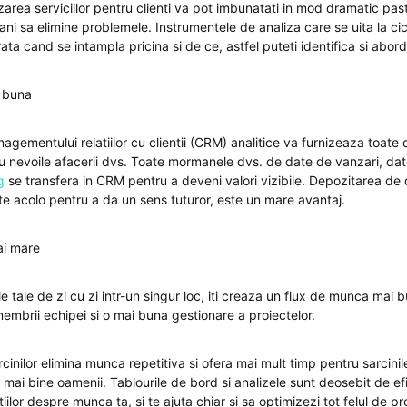
izarea serviciilor pentru clienti va pot imbunatati in mod dramatic pastr
ni sa elimine problemele. Instrumentele de analiza care se uita la cicl
arata cand se intampla pricina si de ce, astfel puteti identifica si abo
i buna
gementului relatiilor cu clientii (CRM) analitice va furnizeaza toate 
ru nevoile afacerii dvs. Toate mormanele dvs. de date de vanzari, dat
g
se transfera in CRM pentru a deveni valori vizibile. Depozitarea de 
e acolo pentru a da un sens tuturor, este un mare avantaj.
ai mare
ile tale de zi cu zi intr-un singur loc, iti creaza un flux de munca mai 
embrii echipei si o mai buna gestionare a proiectelor.
inilor elimina munca repetitiva si ofera mai mult timp pentru sarcinil
mai bine oamenii. Tablourile de bord si analizele sunt deosebit de efic
iilor despre munca ta, si te ajuta chiar si sa optimizezi tot felul de p