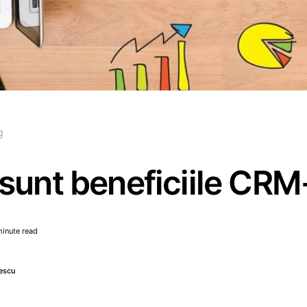
g
sunt beneficiile CRM
minute read
escu