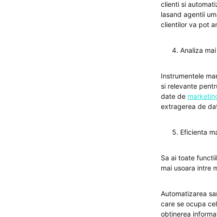
clienti si automat
lasand agentii uma
clientilor va pot 
Analiza ma
Instrumentele mana
si relevante pent
date de
marketin
extragerea de dat
Eficienta m
Sa ai toate functi
mai usoara intre m
Automatizarea sarc
care se ocupa cel 
obtinerea informat