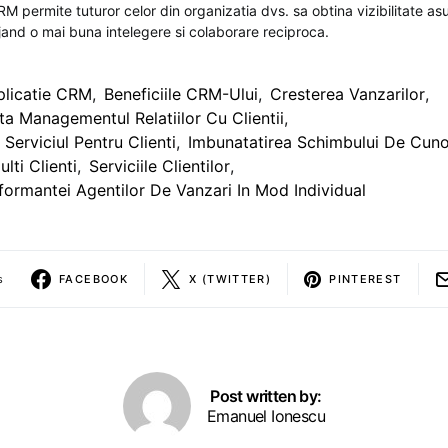
M permite tuturor celor din organizatia dvs. sa obtina vizibilitate a
ajand o mai buna intelegere si colaborare reciproca.
plicatie CRM
,
Beneficiile CRM-Ului
,
Cresterea Vanzarilor
,
a Managementul Relatiilor Cu Clientii
,
Serviciul Pentru Clienti
,
Imbunatatirea Schimbului De Cuno
lti Clienti
,
Serviciile Clientilor
,
formantei Agentilor De Vanzari In Mod Individual
s
FACEBOOK
X (TWITTER)
PINTEREST
Post written by:
Emanuel Ionescu