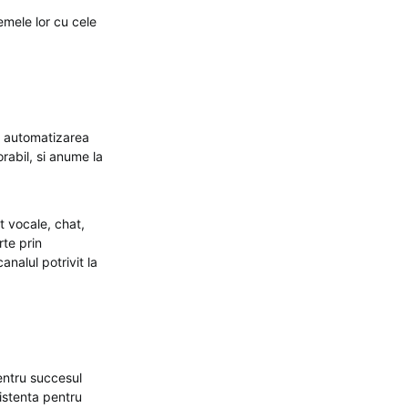
emele lor cu cele
i, automatizarea
orabil, si anume la
t vocale, chat,
rte prin
analul potrivit la
pentru succesul
istenta pentru