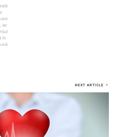
eală
ar
 care
 iar
risul
 în
pună
NEXT ARTICLE