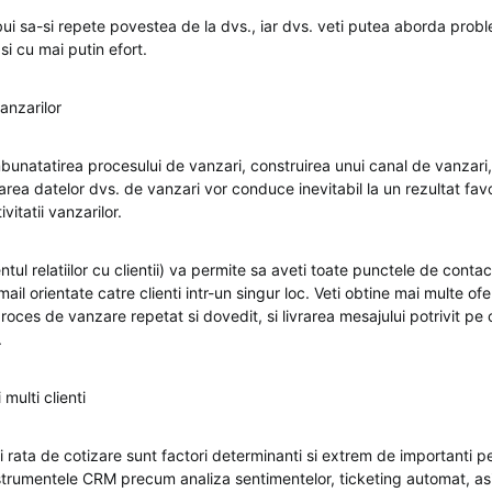
ebui sa-si repete povestea de la dvs., iar dvs. veti putea aborda probl
si cu mai putin efort.
anzarilor
imbunatatirea procesului de vanzari, construirea unui canal de vanzar
izarea datelor dvs. de vanzari vor conduce inevitabil la un rezultat fav
vitatii vanzarilor.
 relatiilor cu clientii) va permite sa aveti toate punctele de contac
ail orientate catre clienti intr-un singur loc. Veti obtine mai multe ofe
roces de vanzare repetat si dovedit, si livrarea mesajului potrivit pe c
.
 multi clienti
i rata de cotizare sunt factori determinanti si extrem de importanti 
strumentele CRM precum analiza sentimentelor, ticketing automat, as