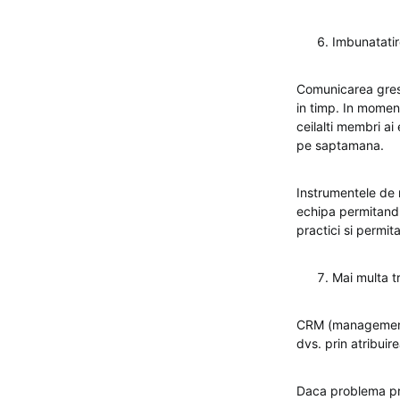
Imbunatatir
Comunicarea gresi
in timp. In momen
ceilalti membri ai
pe saptamana.
Instrumentele de m
echipa permitandu-
practici si permi
Mai multa t
CRM (managementul 
dvs. prin atribuir
Daca problema prin