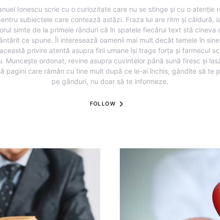
nuel Ionescu scrie cu o curiozitate care nu se stinge și cu o atenție r
entru subiectele care contează astăzi. Fraza lui are ritm și căldură, i
torul simte de la primele rânduri că în spatele fiecărui text stă cineva
ântărit ce spune. Îl interesează oamenii mai mult decât temele în sine,
această privire atentă asupra firii umane își trage forța și farmecul sc
u. Muncește ordonat, revine asupra cuvintelor până sună firesc și lasă
ă pagini care rămân cu tine mult după ce le-ai închis, gândite să te 
pe gânduri, nu doar să te informeze.
FOLLOW