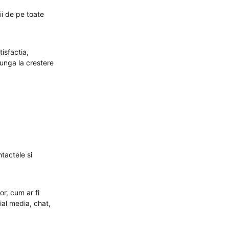
ii de pe toate
isfactia,
junga la crestere
tactele si
or, cum ar fi
ial media, chat,