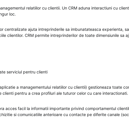
agementul relatiilor cu clientii. Un CRM aduna interactiuni cu client
ingur loc.
r centralizate ajuta intreprinderile sa imbunatateasca experienta, sat
ciile clientilor. CRM permite intreprinderilor de toate dimensiunile sa a
te serviciul pentru clienti
plicatie a managementului relatiilor cu clientii) gestioneaza toate con
 clienti pentru a crea profiluri ale tuturor celor cu care interactionati.
ra acces facil la informatii importante privind comportamentul clientil
achizitie si comunicatiile anterioare cu contacte pe diferite canale (soc