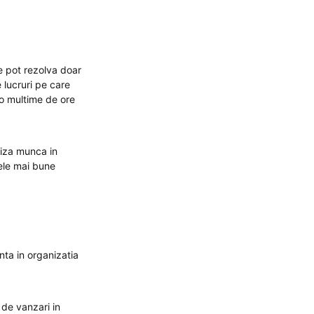
e pot rezolva doar
 lucruri pe care
i o multime de ore
tiza munca in
cele mai bune
nta in organizatia
 de vanzari in