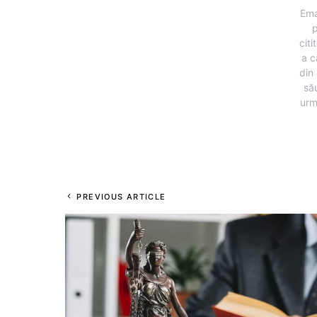
Ema
p
citi
a c
din 
să
urm
PREVIOUS ARTICLE