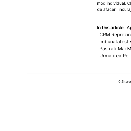
mod individual. CR
de afaceri, incur
In this article:
A
CRM Reprezint
Imbunatateste 
Pastrati Mai Mu
Urmarirea Per
0 Share