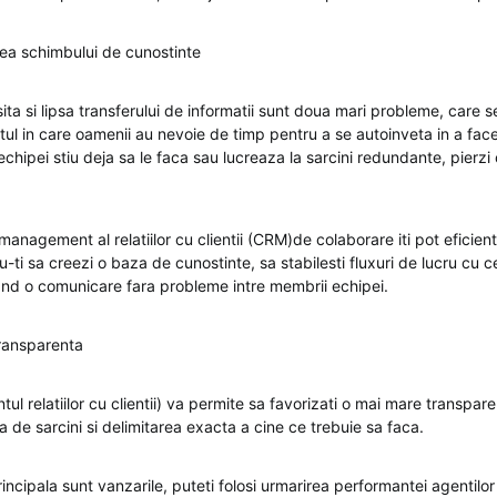
ea schimbului de cunostinte
ta si lipsa transferului de informatii sunt doua mari probleme, care s
tul in care oamenii au nevoie de timp pentru a se autoinveta in a face
 echipei stiu deja sa le faca sau lucreaza la sarcini redundante, pierz
anagement al relatiilor cu clientii (CRM)de colaborare iti pot eficien
ti sa creezi o baza de cunostinte, sa stabilesti fluxuri de lucru cu 
tand o comunicare fara probleme intre membrii echipei.
ransparenta
relatiilor cu clientii) va permite sa favorizati o mai mare transpare
ea de sarcini si delimitarea exacta a cine ce trebuie sa faca.
cipala sunt vanzarile, puteti folosi urmarirea performantei agentilor