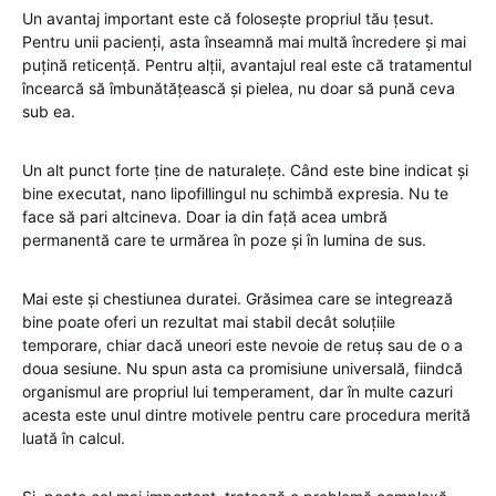
Un avantaj important este că folosește propriul tău țesut.
Pentru unii pacienți, asta înseamnă mai multă încredere și mai
puțină reticență. Pentru alții, avantajul real este că tratamentul
încearcă să îmbunătățească și pielea, nu doar să pună ceva
sub ea.
Un alt punct forte ține de naturalețe. Când este bine indicat și
bine executat, nano lipofillingul nu schimbă expresia. Nu te
face să pari altcineva. Doar ia din față acea umbră
permanentă care te urmărea în poze și în lumina de sus.
Mai este și chestiunea duratei. Grăsimea care se integrează
bine poate oferi un rezultat mai stabil decât soluțiile
temporare, chiar dacă uneori este nevoie de retuș sau de o a
doua sesiune. Nu spun asta ca promisiune universală, fiindcă
organismul are propriul lui temperament, dar în multe cazuri
acesta este unul dintre motivele pentru care procedura merită
luată în calcul.