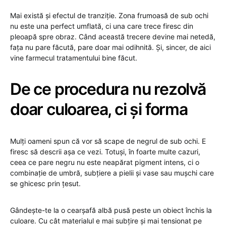
Mai există și efectul de tranziție. Zona frumoasă de sub ochi
nu este una perfect umflată, ci una care trece firesc din
pleoapă spre obraz. Când această trecere devine mai netedă,
fața nu pare făcută, pare doar mai odihnită. Și, sincer, de aici
vine farmecul tratamentului bine făcut.
De ce procedura nu rezolvă
doar culoarea, ci și forma
Mulți oameni spun că vor să scape de negrul de sub ochi. E
firesc să descrii așa ce vezi. Totuși, în foarte multe cazuri,
ceea ce pare negru nu este neapărat pigment intens, ci o
combinație de umbră, subțiere a pielii și vase sau mușchi care
se ghicesc prin țesut.
Gândește-te la o cearșafă albă pusă peste un obiect închis la
culoare. Cu cât materialul e mai subțire și mai tensionat pe