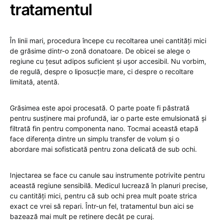
tratamentul
În linii mari, procedura începe cu recoltarea unei cantități mici
de grăsime dintr-o zonă donatoare. De obicei se alege o
regiune cu țesut adipos suficient și ușor accesibil. Nu vorbim,
de regulă, despre o liposucție mare, ci despre o recoltare
limitată, atentă.
Grăsimea este apoi procesată. O parte poate fi păstrată
pentru susținere mai profundă, iar o parte este emulsionată și
filtrată fin pentru componenta nano. Tocmai această etapă
face diferența dintre un simplu transfer de volum și o
abordare mai sofisticată pentru zona delicată de sub ochi.
Injectarea se face cu canule sau instrumente potrivite pentru
această regiune sensibilă. Medicul lucrează în planuri precise,
cu cantități mici, pentru că sub ochi prea mult poate strica
exact ce vrei să repari. Într-un fel, tratamentul bun aici se
bazează mai mult pe reținere decât pe curaj.