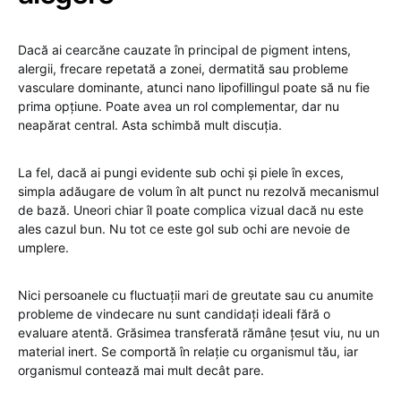
Dacă ai cearcăne cauzate în principal de pigment intens,
alergii, frecare repetată a zonei, dermatită sau probleme
vasculare dominante, atunci nano lipofillingul poate să nu fie
prima opțiune. Poate avea un rol complementar, dar nu
neapărat central. Asta schimbă mult discuția.
La fel, dacă ai pungi evidente sub ochi și piele în exces,
simpla adăugare de volum în alt punct nu rezolvă mecanismul
de bază. Uneori chiar îl poate complica vizual dacă nu este
ales cazul bun. Nu tot ce este gol sub ochi are nevoie de
umplere.
Nici persoanele cu fluctuații mari de greutate sau cu anumite
probleme de vindecare nu sunt candidați ideali fără o
evaluare atentă. Grăsimea transferată rămâne țesut viu, nu un
material inert. Se comportă în relație cu organismul tău, iar
organismul contează mai mult decât pare.