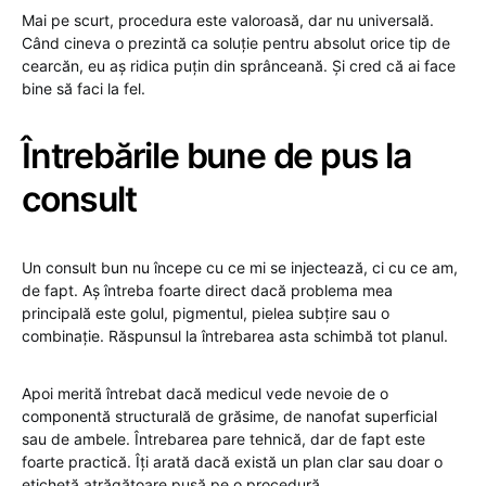
Mai pe scurt, procedura este valoroasă, dar nu universală.
Când cineva o prezintă ca soluție pentru absolut orice tip de
cearcăn, eu aș ridica puțin din sprânceană. Și cred că ai face
bine să faci la fel.
Întrebările bune de pus la
consult
Un consult bun nu începe cu ce mi se injectează, ci cu ce am,
de fapt. Aș întreba foarte direct dacă problema mea
principală este golul, pigmentul, pielea subțire sau o
combinație. Răspunsul la întrebarea asta schimbă tot planul.
Apoi merită întrebat dacă medicul vede nevoie de o
componentă structurală de grăsime, de nanofat superficial
sau de ambele. Întrebarea pare tehnică, dar de fapt este
foarte practică. Îți arată dacă există un plan clar sau doar o
etichetă atrăgătoare pusă pe o procedură.