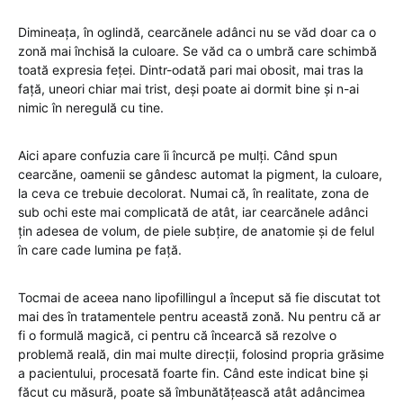
Dimineața, în oglindă, cearcănele adânci nu se văd doar ca o
zonă mai închisă la culoare. Se văd ca o umbră care schimbă
toată expresia feței. Dintr-odată pari mai obosit, mai tras la
față, uneori chiar mai trist, deși poate ai dormit bine și n-ai
nimic în neregulă cu tine.
Aici apare confuzia care îi încurcă pe mulți. Când spun
cearcăne, oamenii se gândesc automat la pigment, la culoare,
la ceva ce trebuie decolorat. Numai că, în realitate, zona de
sub ochi este mai complicată de atât, iar cearcănele adânci
țin adesea de volum, de piele subțire, de anatomie și de felul
în care cade lumina pe față.
Tocmai de aceea nano lipofillingul a început să fie discutat tot
mai des în tratamentele pentru această zonă. Nu pentru că ar
fi o formulă magică, ci pentru că încearcă să rezolve o
problemă reală, din mai multe direcții, folosind propria grăsime
a pacientului, procesată foarte fin. Când este indicat bine și
făcut cu măsură, poate să îmbunătățească atât adâncimea