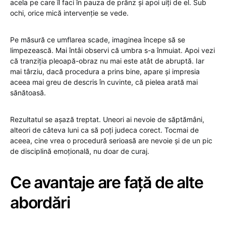
acela pe care îl faci în pauza de prânz și apoi uiți de el. Sub
ochi, orice mică intervenție se vede.
Pe măsură ce umflarea scade, imaginea începe să se
limpezească. Mai întâi observi că umbra s-a înmuiat. Apoi vezi
că tranziția pleoapă-obraz nu mai este atât de abruptă. Iar
mai târziu, dacă procedura a prins bine, apare și impresia
aceea mai greu de descris în cuvinte, că pielea arată mai
sănătoasă.
Rezultatul se așază treptat. Uneori ai nevoie de săptămâni,
alteori de câteva luni ca să poți judeca corect. Tocmai de
aceea, cine vrea o procedură serioasă are nevoie și de un pic
de disciplină emoțională, nu doar de curaj.
Ce avantaje are față de alte
abordări