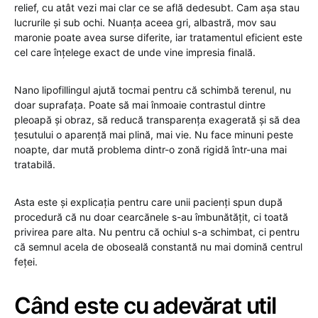
relief, cu atât vezi mai clar ce se află dedesubt. Cam așa stau
lucrurile și sub ochi. Nuanța aceea gri, albastră, mov sau
maronie poate avea surse diferite, iar tratamentul eficient este
cel care înțelege exact de unde vine impresia finală.
Nano lipofillingul ajută tocmai pentru că schimbă terenul, nu
doar suprafața. Poate să mai înmoaie contrastul dintre
pleoapă și obraz, să reducă transparența exagerată și să dea
țesutului o aparență mai plină, mai vie. Nu face minuni peste
noapte, dar mută problema dintr-o zonă rigidă într-una mai
tratabilă.
Asta este și explicația pentru care unii pacienți spun după
procedură că nu doar cearcănele s-au îmbunătățit, ci toată
privirea pare alta. Nu pentru că ochiul s-a schimbat, ci pentru
că semnul acela de oboseală constantă nu mai domină centrul
feței.
Când este cu adevărat util