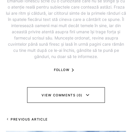
Emanuel Ionescu scrie cu o curiozitate care nu se stinge și cu
o atenție reală pentru subiectele care contează astăzi. Fraza
lui are ritm și căldură, iar cititorul simte de la primele rânduri că
în spatele fiecărui text stă cineva care a cântărit ce spune. Îl
interesează oamenii mai mult decât temele în sine, iar din
această privire atentă asupra firii umane își trage forța și
farmecul scrisul său. Muncește ordonat, revine asupra
cuvintelor până sună firesc și lasă în urmă pagini care rămân
cu tine mult după ce le-ai închis, gândite să te pună pe
gânduri, nu doar să te informeze.
FOLLOW
VIEW COMMENTS (0)
PREVIOUS ARTICLE