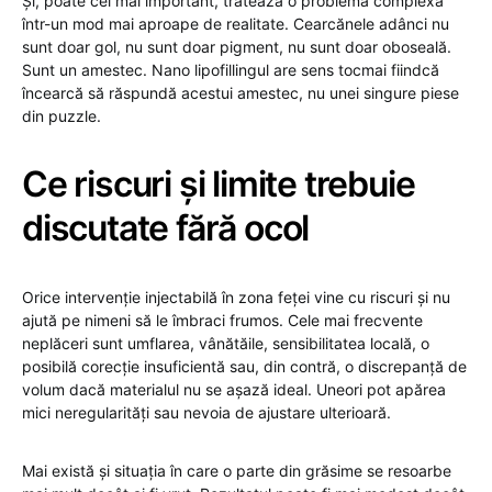
Și, poate cel mai important, tratează o problemă complexă
într-un mod mai aproape de realitate. Cearcănele adânci nu
sunt doar gol, nu sunt doar pigment, nu sunt doar oboseală.
Sunt un amestec. Nano lipofillingul are sens tocmai fiindcă
încearcă să răspundă acestui amestec, nu unei singure piese
din puzzle.
Ce riscuri și limite trebuie
discutate fără ocol
Orice intervenție injectabilă în zona feței vine cu riscuri și nu
ajută pe nimeni să le îmbraci frumos. Cele mai frecvente
neplăceri sunt umflarea, vânătăile, sensibilitatea locală, o
posibilă corecție insuficientă sau, din contră, o discrepanță de
volum dacă materialul nu se așază ideal. Uneori pot apărea
mici neregularități sau nevoia de ajustare ulterioară.
Mai există și situația în care o parte din grăsime se resoarbe