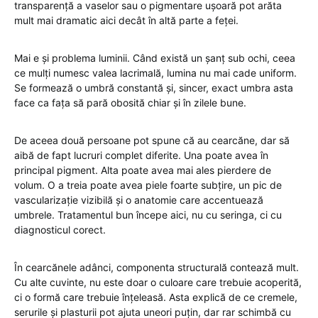
transparență a vaselor sau o pigmentare ușoară pot arăta
mult mai dramatic aici decât în altă parte a feței.
Mai e și problema luminii. Când există un șanț sub ochi, ceea
ce mulți numesc valea lacrimală, lumina nu mai cade uniform.
Se formează o umbră constantă și, sincer, exact umbra asta
face ca fața să pară obosită chiar și în zilele bune.
De aceea două persoane pot spune că au cearcăne, dar să
aibă de fapt lucruri complet diferite. Una poate avea în
principal pigment. Alta poate avea mai ales pierdere de
volum. O a treia poate avea piele foarte subțire, un pic de
vascularizație vizibilă și o anatomie care accentuează
umbrele. Tratamentul bun începe aici, nu cu seringa, ci cu
diagnosticul corect.
În cearcănele adânci, componenta structurală contează mult.
Cu alte cuvinte, nu este doar o culoare care trebuie acoperită,
ci o formă care trebuie înțeleasă. Asta explică de ce cremele,
serurile și plasturii pot ajuta uneori puțin, dar rar schimbă cu