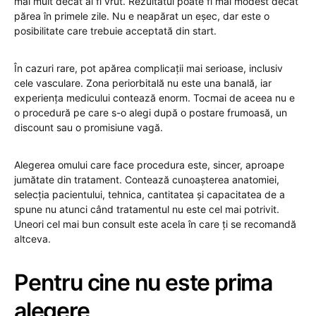
mai mult decât ai fi vrut. Rezultatul poate fi mai modest decât
părea în primele zile. Nu e neapărat un eșec, dar este o
posibilitate care trebuie acceptată din start.
În cazuri rare, pot apărea complicații mai serioase, inclusiv
cele vasculare. Zona periorbitală nu este una banală, iar
experiența medicului contează enorm. Tocmai de aceea nu e
o procedură pe care s-o alegi după o postare frumoasă, un
discount sau o promisiune vagă.
Alegerea omului care face procedura este, sincer, aproape
jumătate din tratament. Contează cunoașterea anatomiei,
selecția pacientului, tehnica, cantitatea și capacitatea de a
spune nu atunci când tratamentul nu este cel mai potrivit.
Uneori cel mai bun consult este acela în care ți se recomandă
altceva.
Pentru cine nu este prima
alegere