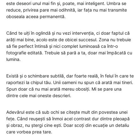
este deseori unul mai fin și, poate, mai inteligent. Umbra se
reduce, privirea pare mai odihnită, iar fața nu mai transmite
oboseala aceea permanentă.
Când te uiți în oglindă și nu vezi intervenția, ci doar faptul că
arăți mai bine, acolo este de obicei succesul. Zona nu trebuie
să fie perfect întinsă și nici complet luminoasă ca într-o
fotografie editată. Trebuie să pară a ta, doar mai împăcată cu
lumina.
Există și o schimbare subtilă, dar foarte reală, în felul în care te
raportezi la chipul tău. Unii oameni nu spun că arată mai tineri.
Spun doar că nu mai arată mereu obosiți. Mi se pare una
dintre cele mai oneste descrieri.
Adevărul este că sub ochi se citește mult din povestea unei
fețe. Când reușești să înmoi acel contrast dur dintre pleoapă
și obraz, nu ștergi cine ești. Doar scoți din ecuație un detaliu
care vorbea prea tare.