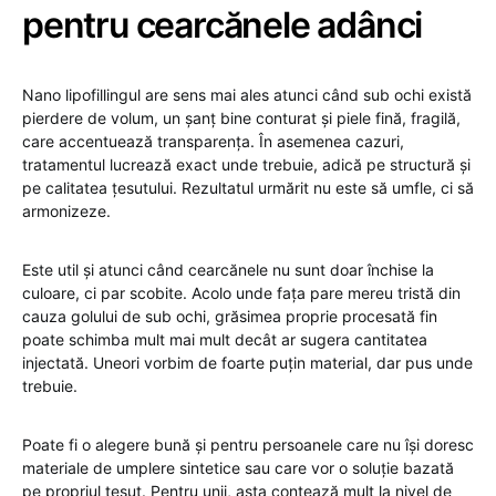
pentru cearcănele adânci
Nano lipofillingul are sens mai ales atunci când sub ochi există
pierdere de volum, un șanț bine conturat și piele fină, fragilă,
care accentuează transparența. În asemenea cazuri,
tratamentul lucrează exact unde trebuie, adică pe structură și
pe calitatea țesutului. Rezultatul urmărit nu este să umfle, ci să
armonizeze.
Este util și atunci când cearcănele nu sunt doar închise la
culoare, ci par scobite. Acolo unde fața pare mereu tristă din
cauza golului de sub ochi, grăsimea proprie procesată fin
poate schimba mult mai mult decât ar sugera cantitatea
injectată. Uneori vorbim de foarte puțin material, dar pus unde
trebuie.
Poate fi o alegere bună și pentru persoanele care nu își doresc
materiale de umplere sintetice sau care vor o soluție bazată
pe propriul țesut. Pentru unii, asta contează mult la nivel de