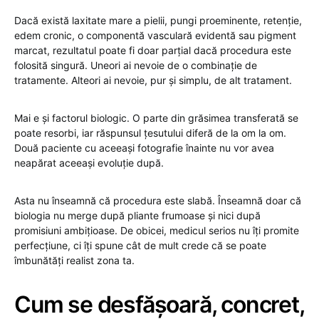
Dacă există laxitate mare a pielii, pungi proeminente, retenție,
edem cronic, o componentă vasculară evidentă sau pigment
marcat, rezultatul poate fi doar parțial dacă procedura este
folosită singură. Uneori ai nevoie de o combinație de
tratamente. Alteori ai nevoie, pur și simplu, de alt tratament.
Mai e și factorul biologic. O parte din grăsimea transferată se
poate resorbi, iar răspunsul țesutului diferă de la om la om.
Două paciente cu aceeași fotografie înainte nu vor avea
neapărat aceeași evoluție după.
Asta nu înseamnă că procedura este slabă. Înseamnă doar că
biologia nu merge după pliante frumoase și nici după
promisiuni ambițioase. De obicei, medicul serios nu îți promite
perfecțiune, ci îți spune cât de mult crede că se poate
îmbunătăți realist zona ta.
Cum se desfășoară, concret,