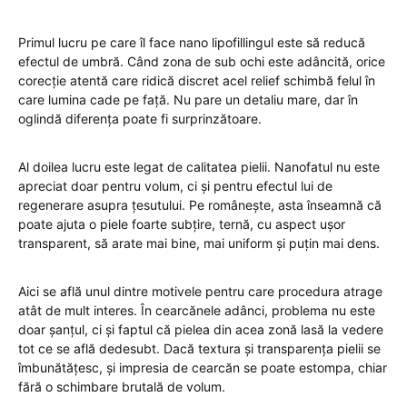
Primul lucru pe care îl face nano lipofillingul este să reducă
efectul de umbră. Când zona de sub ochi este adâncită, orice
corecție atentă care ridică discret acel relief schimbă felul în
care lumina cade pe față. Nu pare un detaliu mare, dar în
oglindă diferența poate fi surprinzătoare.
Al doilea lucru este legat de calitatea pielii. Nanofatul nu este
apreciat doar pentru volum, ci și pentru efectul lui de
regenerare asupra țesutului. Pe românește, asta înseamnă că
poate ajuta o piele foarte subțire, ternă, cu aspect ușor
transparent, să arate mai bine, mai uniform și puțin mai dens.
Aici se află unul dintre motivele pentru care procedura atrage
atât de mult interes. În cearcănele adânci, problema nu este
doar șanțul, ci și faptul că pielea din acea zonă lasă la vedere
tot ce se află dedesubt. Dacă textura și transparența pielii se
îmbunătățesc, și impresia de cearcăn se poate estompa, chiar
fără o schimbare brutală de volum.