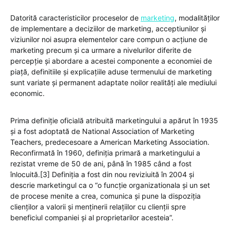
Datorită caracteristicilor proceselor de
marketing
, modalităților
de implementare a deciziilor de marketing, acceptiunilor și
viziunilor noi asupra elementelor care compun o acțiune de
marketing precum și ca urmare a nivelurilor diferite de
percepție și abordare a acestei componente a economiei de
piață, definitiile și explicațiile aduse termenului de marketing
sunt variate și permanent adaptate noilor realități ale mediului
economic.
Prima definiție oficială atribuită marketingului a apărut în 1935
și a fost adoptată de National Association of Marketing
Teachers, predecesoare a American Marketing Association.
Reconfirmată în 1960, definiția primară a marketingului a
rezistat vreme de 50 de ani, până în 1985 când a fost
înlocuită.[3] Definiția a fost din nou reviziuită în 2004 și
descrie marketingul ca o “o funcție organizationala și un set
de procese menite a crea, comunica și pune la dispoziția
clienților a valorii și menținerii relațiilor cu clienții spre
beneficiul companiei și al proprietarilor acesteia”.