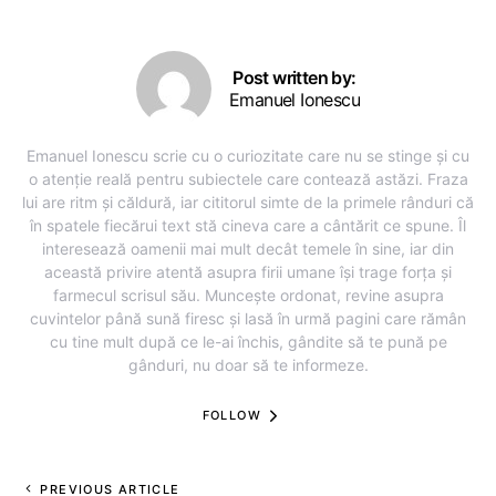
Post written by:
Emanuel Ionescu
Emanuel Ionescu scrie cu o curiozitate care nu se stinge și cu
o atenție reală pentru subiectele care contează astăzi. Fraza
lui are ritm și căldură, iar cititorul simte de la primele rânduri că
în spatele fiecărui text stă cineva care a cântărit ce spune. Îl
interesează oamenii mai mult decât temele în sine, iar din
această privire atentă asupra firii umane își trage forța și
farmecul scrisul său. Muncește ordonat, revine asupra
cuvintelor până sună firesc și lasă în urmă pagini care rămân
cu tine mult după ce le-ai închis, gândite să te pună pe
gânduri, nu doar să te informeze.
FOLLOW
PREVIOUS ARTICLE