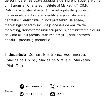
de schimbare”. Se poate adăuga la definițiile lui Kotler și Norris
un răspuns al “Chartered Institute of Marketing” (CIM).
Definiția asociației afirmă că marketingul este “procesul
managerial de anticipare, identificare și satisfacere a
cerințelor clienților într-un mod profitabil”. De aceea,
marketingul operativ include procesele de analiză de
marketing, dezvoltarea unui nou produs, administrarea ciclului
de viață al unui produs, stablirea prețului, administrarea
canalului precum și promoțiile.
In this article:
Comert Electronic
,
Ecommerce
,
Magazine Online
,
Magazine Virtuale
,
Marketing
,
Plati Online
FACEBOOK
X (TWITTER)
0
Shares
PINTEREST
MAIL