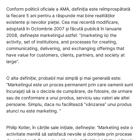
Conform politicii oficiale a AMA, definiția este reîmprospătată
la fiecare 5 ani pentru a răspunde mai bine realităților
existente și nevoilor pieței. Cea mai recentă modificare,
adoptată în Octombrie 2007 și făcută publică în Ianuarie
2008, definește marketingul astfel: “(marketing is) the
activity, set of institutions, and processes for creating,
communicating, delivering, and exchanging offerings that
have value for customers, clients, partners, and society at
large”.
O alta definiție, probabil mai simplă și mai generală este:
“Marketingul este un proces permanent prin care oamenii sunt
încurajați să ia o decizie de cumpărare, de folosire, de urmare
sau de conformare a unui produs, serviciu sau valori ale altei
persoane. Simplu, daca nu facilitează “vânzarea” unui produs
atunci nu este marketing. ”
Philip Kotler, în cărțile sale inițiale, definește: “Marketing este o
activitate menită să satisfacă nevoile și dorințele prin procese