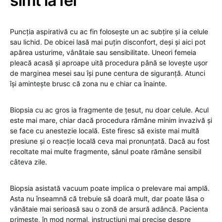
simt la fel
Puncția aspirativă cu ac fin folosește un ac subțire și ia celule
sau lichid. De obicei lasă mai puțin disconfort, deși și aici pot
apărea usturime, vânătaie sau sensibilitate. Uneori femeia
pleacă acasă și aproape uită procedura până se lovește ușor
de marginea mesei sau își pune centura de siguranță. Atunci
își amintește brusc că zona nu e chiar ca înainte.
Biopsia cu ac gros ia fragmente de țesut, nu doar celule. Acul
este mai mare, chiar dacă procedura rămâne minim invazivă și
se face cu anestezie locală. Este firesc să existe mai multă
presiune și o reacție locală ceva mai pronunțată. Dacă au fost
recoltate mai multe fragmente, sânul poate rămâne sensibil
câteva zile.
Biopsia asistată vacuum poate implica o prelevare mai amplă.
Asta nu înseamnă că trebuie să doară mult, dar poate lăsa o
vânătaie mai serioasă sau o zonă de arsură adâncă. Pacienta
primește, în mod normal, instrucțiuni mai precise despre