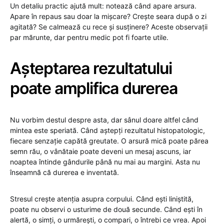
Un detaliu practic ajută mult: notează când apare arsura.
Apare în repaus sau doar la mișcare? Crește seara după o zi
agitată? Se calmează cu rece și susținere? Aceste observații
par mărunte, dar pentru medic pot fi foarte utile.
Așteptarea rezultatului
poate amplifica durerea
Nu vorbim destul despre asta, dar sânul doare altfel când
mintea este speriată. Când aștepți rezultatul histopatologic,
fiecare senzație capătă greutate. O arsură mică poate părea
semn rău, o vânătaie poate deveni un mesaj ascuns, iar
noaptea întinde gândurile până nu mai au margini. Asta nu
înseamnă că durerea e inventată.
Stresul crește atenția asupra corpului. Când ești liniștită,
poate nu observi o usturime de două secunde. Când ești în
alertă, o simți, o urmărești, o compari, o întrebi ce vrea. Apoi