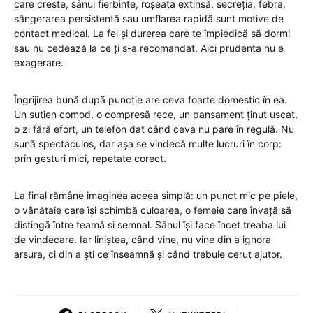
care crește, sânul fierbinte, roșeața extinsă, secreția, febra,
sângerarea persistentă sau umflarea rapidă sunt motive de
contact medical. La fel și durerea care te împiedică să dormi
sau nu cedează la ce ți s-a recomandat. Aici prudența nu e
exagerare.
Îngrijirea bună după puncție are ceva foarte domestic în ea.
Un sutien comod, o compresă rece, un pansament ținut uscat,
o zi fără efort, un telefon dat când ceva nu pare în regulă. Nu
sună spectaculos, dar așa se vindecă multe lucruri în corp:
prin gesturi mici, repetate corect.
La final rămâne imaginea aceea simplă: un punct mic pe piele,
o vânătaie care își schimbă culoarea, o femeie care învață să
distingă între teamă și semnal. Sânul își face încet treaba lui
de vindecare. Iar liniștea, când vine, nu vine din a ignora
arsura, ci din a ști ce înseamnă și când trebuie cerut ajutor.