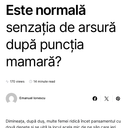
Este normală
senzația de arsură
după puncția
mamară?
170 views
14 minute read
Emanuel Ionescu
Dimineața, după duș, multe femei ridică încet pansamentul cu
două degete și se uită la locul acela mic de pe sân care ieri