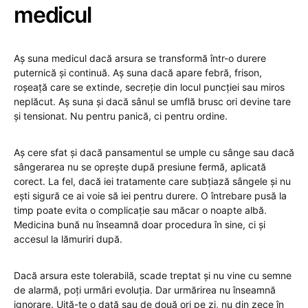
medicul
Aș suna medicul dacă arsura se transformă într-o durere
puternică și continuă. Aș suna dacă apare febră, frison,
roșeață care se extinde, secreție din locul puncției sau miros
neplăcut. Aș suna și dacă sânul se umflă brusc ori devine tare
și tensionat. Nu pentru panică, ci pentru ordine.
Aș cere sfat și dacă pansamentul se umple cu sânge sau dacă
sângerarea nu se oprește după presiune fermă, aplicată
corect. La fel, dacă iei tratamente care subțiază sângele și nu
ești sigură ce ai voie să iei pentru durere. O întrebare pusă la
timp poate evita o complicație sau măcar o noapte albă.
Medicina bună nu înseamnă doar procedura în sine, ci și
accesul la lămuriri după.
Dacă arsura este tolerabilă, scade treptat și nu vine cu semne
de alarmă, poți urmări evoluția. Dar urmărirea nu înseamnă
ignorare. Uită-te o dată sau de două ori pe zi, nu din zece în