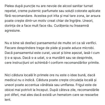
Pielea după puncție nu are nevoie de alcool sanitar turnat
repetat, creme puternic parfumate sau soluții colorate aplicate
fără recomandare. Acestea pot irita și mai tare zona, iar arsura
poate crește dintr-un motiv creat chiar de îngrijire. Uneori,
dorința de a face mult face rău. Curățenia nu înseamnă
agresiune.
Nu e bine să desfaci pansamentul de multe ori ca să verifici.
Fiecare desprindere trage de piele și poate aduce microbi.
Dacă pansamentul este curat, uscat și bine așezat, lasă-l cum
ți s-a spus. Dacă s-a udat, s-a murdărit sau se desprinde,
cere instrucțiuni ori schimbă-l conform recomandărilor primite.
Nici căldura locală în primele ore nu este o idee bună, dacă
medicul nu o indică. Căldura poate crește circulația locală și
uneori poate accentua vânătaia sau umflarea. Frigul este de
obicei mai potrivit la început. După câteva zile, recomandările
pot diferi, mai ales dacă există un hematom care se resoarbe
lent.