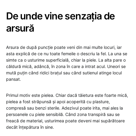
De unde vine senzația de
arsură
Arsura de după puncție poate veni din mai multe locuri, iar
asta explică de ce nu toate femeile o descriu la fel. La una se
simte ca o usturime superficială, chiar la piele. La alta pare o
căldură mică, adâncă, în zona în care a intrat acul. Uneori se
mută puțin când ridici brațul sau când sutienul atinge locul
pansat.
Primul motiv este pielea. Chiar dacă tăietura este foarte mică,
pielea a fost străpunsă și apoi acoperită cu plasture,
compresă sau benzi sterile. Adezivul poate irita, mai ales la
persoanele cu piele sensibilă. Când zona transpiră sau se
freacă de material, usturimea poate deveni mai supărătoare
decât înțepătura în sine.