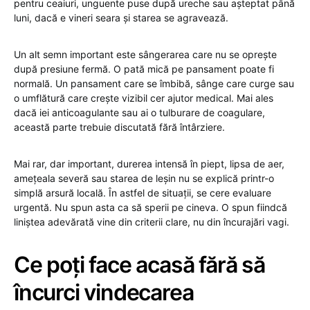
pentru ceaiuri, unguente puse după ureche sau așteptat până
luni, dacă e vineri seara și starea se agravează.
Un alt semn important este sângerarea care nu se oprește
după presiune fermă. O pată mică pe pansament poate fi
normală. Un pansament care se îmbibă, sânge care curge sau
o umflătură care crește vizibil cer ajutor medical. Mai ales
dacă iei anticoagulante sau ai o tulburare de coagulare,
această parte trebuie discutată fără întârziere.
Mai rar, dar important, durerea intensă în piept, lipsa de aer,
amețeala severă sau starea de leșin nu se explică printr-o
simplă arsură locală. În astfel de situații, se cere evaluare
urgentă. Nu spun asta ca să sperii pe cineva. O spun fiindcă
liniștea adevărată vine din criterii clare, nu din încurajări vagi.
Ce poți face acasă fără să
încurci vindecarea