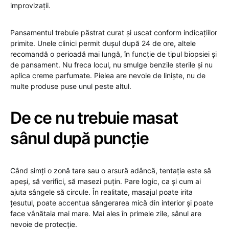
improvizații.
Pansamentul trebuie păstrat curat și uscat conform indicațiilor
primite. Unele clinici permit dușul după 24 de ore, altele
recomandă o perioadă mai lungă, în funcție de tipul biopsiei și
de pansament. Nu freca locul, nu smulge benzile sterile și nu
aplica creme parfumate. Pielea are nevoie de liniște, nu de
multe produse puse unul peste altul.
De ce nu trebuie masat
sânul după puncție
Când simți o zonă tare sau o arsură adâncă, tentația este să
apeși, să verifici, să masezi puțin. Pare logic, ca și cum ai
ajuta sângele să circule. În realitate, masajul poate irita
țesutul, poate accentua sângerarea mică din interior și poate
face vânătaia mai mare. Mai ales în primele zile, sânul are
nevoie de protecție.