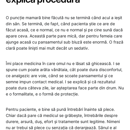
O puncție mamară bine făcută nu se termină când acul a ieșit
din sân. Se termină, de fapt, când pacienta știe ce are de
făcut acasă, ce e normal, ce nu e normal și pe cine sună dacă
apare ceva. Această parte pare mică, dar pentru femeia care
ajunge acasă cu pansamentul sub bluză este enormă. O frază
clară poate liniști mai mult decât un sedativ.
Îmi place medicina în care omul nu e lăsat să ghicească. I se
spune cum poate arăta vânătaia, cât poate dura disconfortul,
ce analgezic are voie, când se scoate pansamentul și ce
semne impun contact medical. I se explică și că rezultatul
poate dura câteva zile, iar așteptarea face parte din drum. Nu
e o formalitate, e o formă de protecție.
Pentru paciente, e bine să pună întrebări înainte să plece.
Chiar dacă pare că medicul se grăbește, întrebările despre
durere, arsură, duș, efort și tratamente sunt legitime. Nimeni
nu ar trebui să plece cu senzația că deranjează. Sânul e al