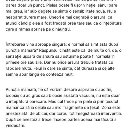
părea doar un punct. Pielea poate fi ușor vineție, sânul pare
mai greu, iar sub degete se simte o sensibilitate nouă. Nu e
neapărat durere mare. Uneori e mai degrabă o arsură, ca
atunci când pielea a fost frecată prea tare sau ca o înțepătură
care a rămas aprinsă pe dinăuntru.
Întrebarea vine aproape singură: e normal să simt asta după
puncția mamară? Răspunsul cinstit este că, de multe ori, da, o
senzație ușoară de arsură sau usturime poate fi normală în
primele ore sau zile. Dar nu orice arsură trebuie tratată cu
răbdare mută. Felul în care se simte, cât durează și ce alte
semne apar lângă ea contează mult.
Puncția mamară, fie că vorbim despre aspirație cu ac fin,
biopsie cu ac gros sau biopsie asistată vacuum, nu este doar
o înțepătură oarecare. Medicul trece prin piele și prin țesutul
mamar ca să ia celule sau mici fragmente de țesut. Zona este
anesteziată, de obicei, dar corpul tot înregistrează intervenția.
După ce anestezia trece, începe partea aceea mai tăcută a
vindecării.