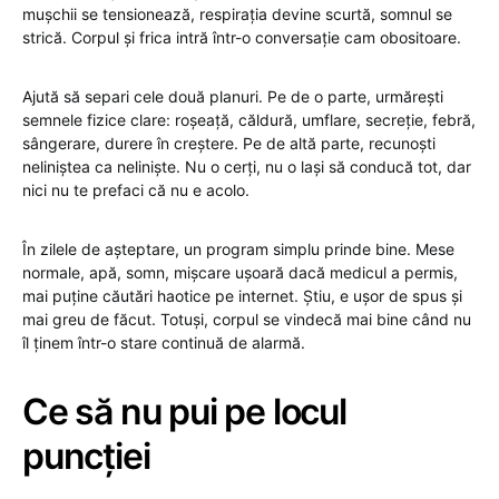
mușchii se tensionează, respirația devine scurtă, somnul se
strică. Corpul și frica intră într-o conversație cam obositoare.
Ajută să separi cele două planuri. Pe de o parte, urmărești
semnele fizice clare: roșeață, căldură, umflare, secreție, febră,
sângerare, durere în creștere. Pe de altă parte, recunoști
neliniștea ca neliniște. Nu o cerți, nu o lași să conducă tot, dar
nici nu te prefaci că nu e acolo.
În zilele de așteptare, un program simplu prinde bine. Mese
normale, apă, somn, mișcare ușoară dacă medicul a permis,
mai puține căutări haotice pe internet. Știu, e ușor de spus și
mai greu de făcut. Totuși, corpul se vindecă mai bine când nu
îl ținem într-o stare continuă de alarmă.
Ce să nu pui pe locul
puncției