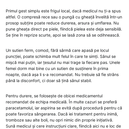
Primul gest simplu este frigul local, dacă medicul nu ți-a spus
altfel. O compresă rece sau o pungă cu gheață învelită într-un
prosop subțire poate reduce durerea, arsura și umflarea. Nu
pune gheața direct pe piele, fiindcă pielea este deja sensibilă.
Se ține în reprize scurte, apoi se lasă zona să se odihnească.
Un sutien ferm, comod, fără sârmă care apasă pe locul
puncției, poate schimba mult felul în care te simți. Sânul se
mișcă mai puțin, iar țesutul nu mai trage la fiecare pas. Unele
femei dorm mai bine cu un sutien de susținere în prima
noapte, dacă așa li s-a recomandat. Nu trebuie să fie strâns
până la disconfort, ci doar să țină sânul stabil.
Pentru durere, se folosește de obicei medicamentul
recomandat de echipa medicală. În multe cazuri se preferă
paracetamolul, iar aspirina se evită după procedură pentru că
poate favoriza sângerarea. Dacă iei tratament pentru inimă,
tromboze sau alte boli, nu opri nimic din proprie inițiativă.
Sună medicul și cere instrucțiuni clare, fiindcă aici nu e loc de