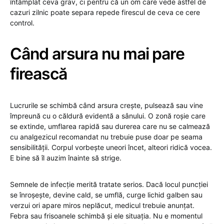
întâmplat ceva grav, ci pentru că un om care vede astfel de
cazuri zilnic poate separa repede firescul de ceva ce cere
control.
Când arsura nu mai pare
firească
Lucrurile se schimbă când arsura crește, pulsează sau vine
împreună cu o căldură evidentă a sânului. O zonă roșie care
se extinde, umflarea rapidă sau durerea care nu se calmează
cu analgezicul recomandat nu trebuie puse doar pe seama
sensibilității. Corpul vorbește uneori încet, alteori ridică vocea.
E bine să îl auzim înainte să strige.
Semnele de infecție merită tratate serios. Dacă locul puncției
se înroșește, devine cald, se umflă, curge lichid galben sau
verzui ori apare miros neplăcut, medicul trebuie anunțat.
Febra sau frisoanele schimbă și ele situația. Nu e momentul