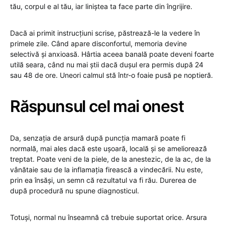
tău, corpul e al tău, iar liniștea ta face parte din îngrijire.
Dacă ai primit instrucțiuni scrise, păstrează-le la vedere în
primele zile. Când apare disconfortul, memoria devine
selectivă și anxioasă. Hârtia aceea banală poate deveni foarte
utilă seara, când nu mai știi dacă dușul era permis după 24
sau 48 de ore. Uneori calmul stă într-o foaie pusă pe noptieră.
Răspunsul cel mai onest
Da, senzația de arsură după puncția mamară poate fi
normală, mai ales dacă este ușoară, locală și se ameliorează
treptat. Poate veni de la piele, de la anestezic, de la ac, de la
vânătaie sau de la inflamația firească a vindecării. Nu este,
prin ea însăși, un semn că rezultatul va fi rău. Durerea de
după procedură nu spune diagnosticul.
Totuși, normal nu înseamnă că trebuie suportat orice. Arsura