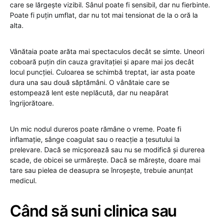
care se lărgește vizibil. Sânul poate fi sensibil, dar nu fierbinte.
Poate fi puțin umflat, dar nu tot mai tensionat de la o oră la
alta.
Vânătaia poate arăta mai spectaculos decât se simte. Uneori
coboară puțin din cauza gravitației și apare mai jos decât
locul puncției. Culoarea se schimbă treptat, iar asta poate
dura una sau două săptămâni. O vânătaie care se
estompează lent este neplăcută, dar nu neapărat
îngrijorătoare.
Un mic nodul dureros poate rămâne o vreme. Poate fi
inflamație, sânge coagulat sau o reacție a țesutului la
prelevare. Dacă se micșorează sau nu se modifică și durerea
scade, de obicei se urmărește. Dacă se mărește, doare mai
tare sau pielea de deasupra se înroșește, trebuie anunțat
medicul.
Când să suni clinica sau