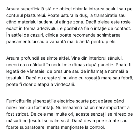
Arsura superficială stă de obicei chiar la intrarea acului sau pe
conturul plasturelui. Poate ustura la duș, la transpirație sau
când materialul sutienului atinge zona. Dacă pielea este roșie
exact în forma adezivului, e posibil să fie o iritație de contact.
În astfel de cazuri, clinica poate recomanda schimbarea
pansamentului sau o variantă mai blândă pentru piele.
Arsura profundă se simte altfel. Vine din interiorul sânului,
uneori ca o căldură în nodul mic rămas după puncție. Poate fi
legată de vânătaie, de presiune sau de inflamația normală a
țesutului. Dacă nu crește și nu vine cu roșeață mare sau febră,
poate fi doar o etapă a vindecării.
Furnicăturile și senzațiile electrice scurte pot apărea când
nervii mici au fost iritați. Nu înseamnă că un nerv important a
fost stricat. De cele mai multe ori, aceste senzații se răresc pe
măsură ce țesutul se calmează. Dacă devin persistente sau
foarte supărătoare, merită menționate la control.