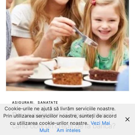
ASIGURARI
SANATATE
Cookie-urile ne ajută să livrăm serviciile noastre.
De ce asigurari ai nevoie atunci
Prin utilizarea serviciilor noastre, sunteți de acord
cu utilizarea cookie-urilor noastre.
Vezi Mai
cand obtii un credit de la banca?
Mult
Am inteles