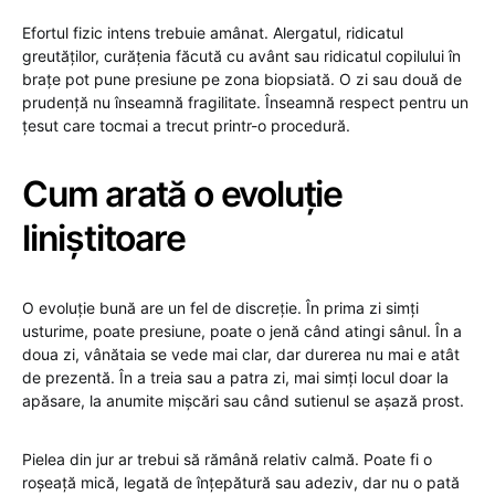
Efortul fizic intens trebuie amânat. Alergatul, ridicatul
greutăților, curățenia făcută cu avânt sau ridicatul copilului în
brațe pot pune presiune pe zona biopsiată. O zi sau două de
prudență nu înseamnă fragilitate. Înseamnă respect pentru un
țesut care tocmai a trecut printr-o procedură.
Cum arată o evoluție
liniștitoare
O evoluție bună are un fel de discreție. În prima zi simți
usturime, poate presiune, poate o jenă când atingi sânul. În a
doua zi, vânătaia se vede mai clar, dar durerea nu mai e atât
de prezentă. În a treia sau a patra zi, mai simți locul doar la
apăsare, la anumite mișcări sau când sutienul se așază prost.
Pielea din jur ar trebui să rămână relativ calmă. Poate fi o
roșeață mică, legată de înțepătură sau adeziv, dar nu o pată