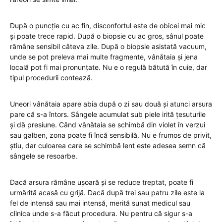
După o puncție cu ac fin, disconfortul este de obicei mai mic
și poate trece rapid. După o biopsie cu ac gros, sânul poate
rămâne sensibil câteva zile. După o biopsie asistată vacuum,
unde se pot preleva mai multe fragmente, vânătaia și jena
locală pot fi mai pronunțate. Nu e o regulă bătută în cuie, dar
tipul procedurii contează.
Uneori vânătaia apare abia după o zi sau două și atunci arsura
pare că s-a întors. Sângele acumulat sub piele irită țesuturile
și dă presiune. Când vânătaia se schimbă din violet în verzui
sau galben, zona poate fi încă sensibilă. Nu e frumos de privit,
știu, dar culoarea care se schimbă lent este adesea semn că
sângele se resoarbe.
Dacă arsura rămâne ușoară și se reduce treptat, poate fi
urmărită acasă cu grijă. Dacă după trei sau patru zile este la
fel de intensă sau mai intensă, merită sunat medicul sau
clinica unde s-a făcut procedura. Nu pentru că sigur s-a