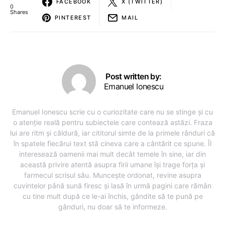
FACEBOOK
X (TWITTER)
0
Shares
PINTEREST
MAIL
Post written by:
Emanuel Ionescu
Emanuel Ionescu scrie cu o curiozitate care nu se stinge și cu
o atenție reală pentru subiectele care contează astăzi. Fraza
lui are ritm și căldură, iar cititorul simte de la primele rânduri că
în spatele fiecărui text stă cineva care a cântărit ce spune. Îl
interesează oamenii mai mult decât temele în sine, iar din
această privire atentă asupra firii umane își trage forța și
farmecul scrisul său. Muncește ordonat, revine asupra
cuvintelor până sună firesc și lasă în urmă pagini care rămân
cu tine mult după ce le-ai închis, gândite să te pună pe
gânduri, nu doar să te informeze.