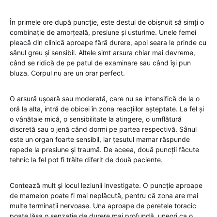
În primele ore după puncție, este destul de obișnuit să simți o
combinație de amorțeală, presiune și usturime. Unele femei
pleacă din clinică aproape fără durere, apoi seara le prinde cu
sânul greu și sensibil. Altele simt arsura chiar mai devreme,
când se ridică de pe patul de examinare sau când își pun
bluza. Corpul nu are un orar perfect.
O arsură ușoară sau moderată, care nu se intensifică de la o
oră la alta, intră de obicei în zona reacțiilor așteptate. La fel și
o vânătaie mică, o sensibilitate la atingere, o umflătură
discretă sau o jenă când dormi pe partea respectivă. Sânul
este un organ foarte sensibil, iar țesutul mamar răspunde
repede la presiune și traumă. De aceea, două puncții făcute
tehnic la fel pot fi trăite diferit de două paciente.
Contează mult și locul leziunii investigate. O puncție aproape
de mamelon poate fi mai neplăcută, pentru că zona are mai
multe terminații nervoase. Una aproape de peretele toracic
poate lăsa o senzație de durere mai profundă, uneori ca o