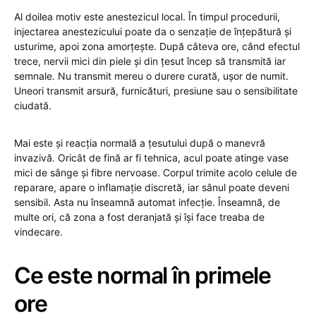
Al doilea motiv este anestezicul local. În timpul procedurii,
injectarea anestezicului poate da o senzație de înțepătură și
usturime, apoi zona amorțește. După câteva ore, când efectul
trece, nervii mici din piele și din țesut încep să transmită iar
semnale. Nu transmit mereu o durere curată, ușor de numit.
Uneori transmit arsură, furnicături, presiune sau o sensibilitate
ciudată.
Mai este și reacția normală a țesutului după o manevră
invazivă. Oricât de fină ar fi tehnica, acul poate atinge vase
mici de sânge și fibre nervoase. Corpul trimite acolo celule de
reparare, apare o inflamație discretă, iar sânul poate deveni
sensibil. Asta nu înseamnă automat infecție. Înseamnă, de
multe ori, că zona a fost deranjată și își face treaba de
vindecare.
Ce este normal în primele
ore