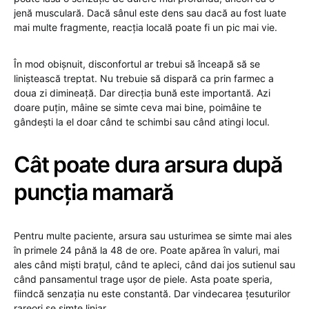
jenă musculară. Dacă sânul este dens sau dacă au fost luate
mai multe fragmente, reacția locală poate fi un pic mai vie.
În mod obișnuit, disconfortul ar trebui să înceapă să se
liniștească treptat. Nu trebuie să dispară ca prin farmec a
doua zi dimineață. Dar direcția bună este importantă. Azi
doare puțin, mâine se simte ceva mai bine, poimâine te
gândești la el doar când te schimbi sau când atingi locul.
Cât poate dura arsura după
puncția mamară
Pentru multe paciente, arsura sau usturimea se simte mai ales
în primele 24 până la 48 de ore. Poate apărea în valuri, mai
ales când miști brațul, când te apleci, când dai jos sutienul sau
când pansamentul trage ușor de piele. Asta poate speria,
fiindcă senzația nu este constantă. Dar vindecarea țesuturilor
rareori se simte liniar.